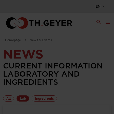
EN
search
menu
Homepage
News & Events
chevron_right
NEWS
CURRENT INFORMATION
LABORATORY AND
INGREDIENTS
All
Lab
Ingredients