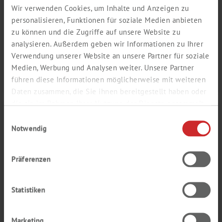
Wir verwenden Cookies, um Inhalte und Anzeigen zu
VALID FOR THE PERIOD JULY 1ST 2026 –
SEPTEMBER 30TH 2026
personalisieren, Funktionen für soziale Medien anbieten
zu können und die Zugriffe auf unsere Website zu
An overview of Labspecials featuring the latest offers and
analysieren. Außerdem geben wir Informationen zu Ihrer
product promotions.
Verwendung unserer Website an unsere Partner für soziale
Medien, Werbung und Analysen weiter. Unsere Partner
Read more
führen diese Informationen möglicherweise mit weiteren
Daten zusammen, die Sie ihnen bereitgestellt haben oder
die sie im Rahmen Ihrer Nutzung der Dienste gesammelt
haben.
Einwilligungsauswahl
Notwendig
Präferenzen
Statistiken
Marketing