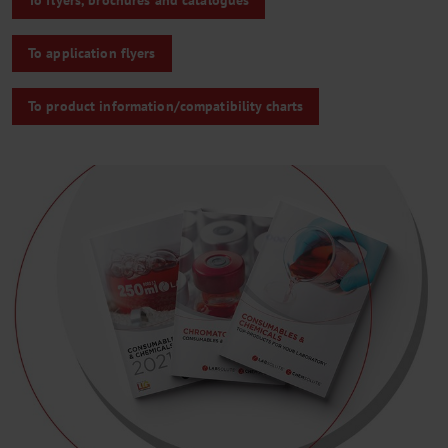
To flyers, brochures and catalogues
To application flyers
To product infor­mati­on/compa­tibili­ty charts