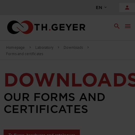
person
EN
search
menu
Homepage
Laboratory
Downloads
chevron_right
chevron_right
chevron_right
Forms and certificates
DOWNLOAD
OUR FORMS AND
CERTIFICATES