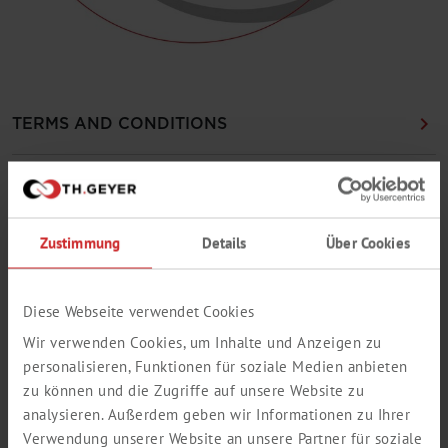
TERMS AND CONDITIONS
GENERAL END CUSTOMER DECLARATION
Zustimmung
Details
Über Cookies
FEEDBACK FORM FOR BIOSOLUTE® SAMPLE
TEST
Diese Webseite verwendet Cookies
Wir verwenden Cookies, um Inhalte und Anzeigen zu
RETURNS FORM
personalisieren, Funktionen für soziale Medien anbieten
zu können und die Zugriffe auf unsere Website zu
FEEDBACK FORM FOR CHEMSOLUTE® SAMPLE
analysieren. Außerdem geben wir Informationen zu Ihrer
TEST
Verwendung unserer Website an unsere Partner für soziale