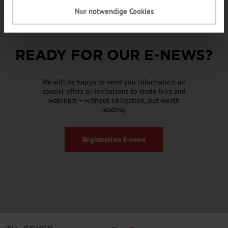
Nur notwendige Cookies
READY FOR OUR
E-NEWS
?
We will be happy to send you information on
special offers or invitations to trade fairs and
webinars – without obligation, but worth
reading.
Registration
E-news