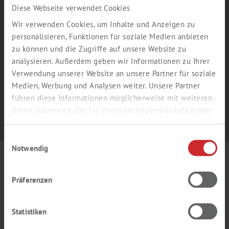
Diese Webseite verwendet Cookies
We will be happy to send you information on
special offers or invitations to trade fairs and
Wir verwenden Cookies, um Inhalte und Anzeigen zu
webinars – without obligation, but worth
personalisieren, Funktionen für soziale Medien anbieten
reading.
zu können und die Zugriffe auf unsere Website zu
analysieren. Außerdem geben wir Informationen zu Ihrer
Registration
E-news
Verwendung unserer Website an unsere Partner für soziale
Medien, Werbung und Analysen weiter. Unsere Partner
führen diese Informationen möglicherweise mit weiteren
Daten zusammen, die Sie ihnen bereitgestellt haben oder
die sie im Rahmen Ihrer Nutzung der Dienste gesammelt
haben.
Einwilligungsauswahl
Notwendig
TH. GEYER
GMBH & CO. KG
Präferenzen
Dornierstr. 4–6
71272 Renningen
+49 7159 1637-0
Statistiken
sales
@
thgeyer.de