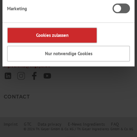
Marketing
TH. GEYER
INGREDIENTS
Cookies zulassen
GMBH & CO. KG
Im Wesertal 11
37671 Höxter-Stahle
Nur notwendige Cookies
+49 5531 7045-0
ingredients
@
thgeyer.de
CONTACT
Imprint
GTC
Data privacy
E-News Ingredients
FAQ
© 2026 Th. Geyer GmbH & Co. KG / Th. Geyer Ingredients GmbH & Co. KG