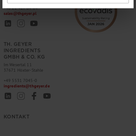
+48 22 427 64 64
sales
@
thgeyer.pl
TH. GEYER
INGREDIENTS
GMBH & CO. KG
Im Wesertal 11
37671 Höxter-Stahle
+49 5531 7045-0
ingredients
@
thgeyer.de
KONTAKT