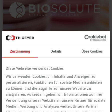
Zustimmung
Details
Über Cookies
02.01.2024
Lab
BIOSOLUTE®
Diese Webseite verwendet Cookies
NOWA MARKA TH. GEYER DLA OBSZARU
Wir verwenden Cookies, um Inhalte und Anzeigen zu
LIFE SCIENCE
personalisieren, Funktionen für soziale Medien anbieten
zu können und die Zugriffe auf unsere Website zu
Dowiedz się więcej
analysieren. Außerdem geben wir Informationen zu Ihrer
Verwendung unserer Website an unsere Partner für soziale
Medien, Werbung und Analysen weiter. Unsere Partner
All News