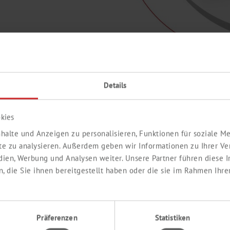
Details
PIPETTENKALIBRIERUNG
SD
kies
ZE
RETOURE / REKLAMATION
halte und Anzeigen zu personalisieren, Funktionen für soziale 
QU
ite zu analysieren. Außerdem geben wir Informationen zu Ihrer V
edien, Werbung und Analysen weiter. Unsere Partner führen diese
FEEDBACK FORMULAR FÜR
F
 die Sie ihnen bereitgestellt haben oder die sie im Rahmen Ihre
CHEMSOLUTE® TESTMUSTER
LA
LOGISTIK-ZERTIFIKATE
SP
Präferenzen
Statistiken
K