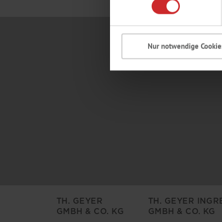
Nur notwendige Cookie
TH. GEYER
TH. GEYER INGR
GMBH & CO. KG
GMBH & CO. KG