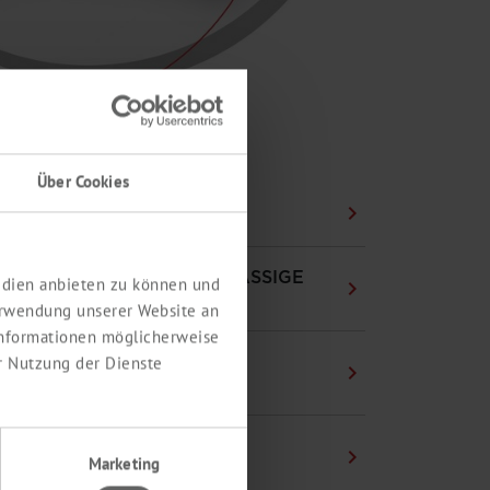
Über Cookies
B ODER AZ GESUCHT?
RTIFIZIERTE UND ERSTKLASSIGE
Medien anbieten zu können und
ALITÄT
erwendung unserer Website an
 Informationen möglicherweise
EEDBACK FORMULAR FÜR
r Nutzung der Dienste
BSOLUTE® TESTMUSTER
EZIELL FÜR DÄNEMARK:
Marketing
ONTROLRAPPORT