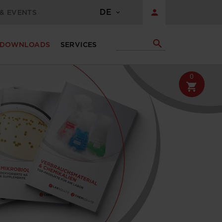
DE
person
& EVENTS
search
DOWNLOADS
SERVICES
0
shopping_cart