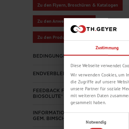
Zu den Flyern, Broschüren & Katalogen
Zu den Anwendungsflyern
Zu den Produkt­infos/Kompa­ti­bil­itäts­list­en
Zustimmung
BEDINGUNGEN
Diese Webseite verwendet Coo
END­VER­BLEIBS­ERKLÄRUNGEN
Wir verwenden Cookies, um In
die Zugriffe auf unsere Webs
unsere Partner für soziale M
FEEDBACK FORMULAR FÜR
mit weiteren Daten zusammen,
BIOSOLUTE® TESTMUSTER
gesammelt haben.
INFORMATION DER ÖFFENTLICHKEIT
Einwilligungsauswahl
GEM. BIMSCHV (STÖRFALLV)
Notwendig