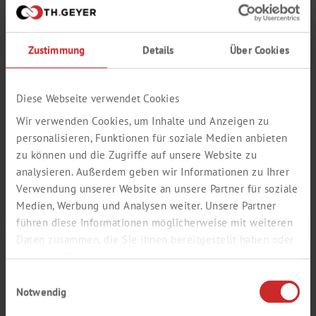
Zustimmung
Details
Über Cookies
Diese Webseite verwendet Cookies
Wir verwenden Cookies, um Inhalte und Anzeigen zu
personalisieren, Funktionen für soziale Medien anbieten
zu können und die Zugriffe auf unsere Website zu
analysieren. Außerdem geben wir Informationen zu Ihrer
GRZANIE, CHŁODZENIE
Verwendung unserer Website an unsere Partner für soziale
Medien, Werbung und Analysen weiter. Unsere Partner
führen diese Informationen möglicherweise mit weiteren
Daten zusammen, die Sie ihnen bereitgestellt haben oder
die sie im Rahmen Ihrer Nutzung der Dienste gesammelt
haben.
Einwilligungsauswahl
Notwendig