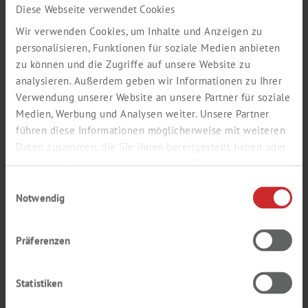
Diese Webseite verwendet Cookies
TABELA KOMPATYBILNOŚCI KOŃCÓWEK DO
Wir verwenden Cookies, um Inhalte und Anzeigen zu
PIPET LABSOLUTE®
personalisieren, Funktionen für soziale Medien anbieten
zu können und die Zugriffe auf unsere Website zu
analysieren. Außerdem geben wir Informationen zu Ihrer
Verwendung unserer Website an unsere Partner für soziale
TABELA KOMPATYBILNOŚCI PASKÓW I PŁYTEK
PCR
Medien, Werbung und Analysen weiter. Unsere Partner
führen diese Informationen möglicherweise mit weiteren
Daten zusammen, die Sie ihnen bereitgestellt haben oder
die sie im Rahmen Ihrer Nutzung der Dienste gesammelt
CERTYFIKATY ZGODNOŚCI I TYPY
haben.
CERTYFIKATÓW BADAŃ DLA RĘKAWIC
Einwilligungsauswahl
JEDNORAZOWYCH
Notwendig
Präferenzen
CZAS PRZEBICIA JEDNORAZOWYCH RĘKAWIC
Statistiken
MARKI LABSOLUTE®