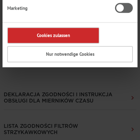
Marketing
ODPORNOŚĆ CHEMICZNA TWORZYW
SZTUCZNYCH NA CHEMIKALIA
Cookies zulassen
LISTA KOMPATYBILNOŚCI CHEMICZNEJ DLA
Nur notwendige Cookies
PIPET PASTERYZOWANYCH
DEKLARACJA ZGODNOŚCI I INSTRUKCJA
OBSŁUGI DLA MIERNIKÓW CZASU
LISTA ZGODNOŚCI FILTRÓW
STRZYKAWKOWYCH