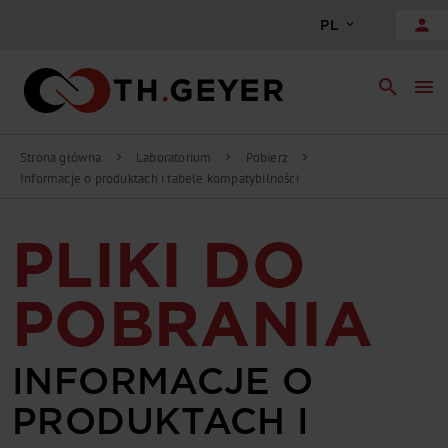
person
PL
search
menu
Strona główna
Laboratorium
Pobierz
chevron_right
chevron_right
chevron_right
Informacje o produktach i tabele kompatybilności
PLIKI DO
POBRANIA
INFORMACJE O
PRODUKTACH I