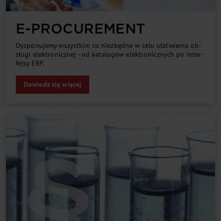
E-PRO­CU­RE­MENT
Dys­po­nu­je­my wszyst­kim co nie­zbęd­ne w ce­lu uła­twie­nia ob­
słu­gi elek­tro­nicz­nej - od ka­ta­lo­gów elek­tro­nicz­ny­ch po in­ter­
fej­sy ERP.
Dowiedz się więcej