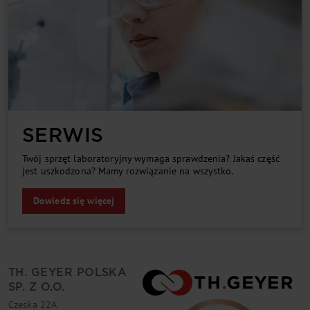
SER­WIS
Twój sprzęt la­bo­ra­to­ryj­ny wy­ma­ga spraw­dze­nia? Ja­kaś czę­ść
je­st uszko­dzo­na? Ma­my roz­wią­za­nie na wszyst­ko.
Dowiedz się więcej
TH. GEYER POLSKA
SP. Z O.O.
Czeska 22A