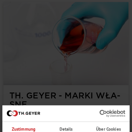
TH. GEY­ER - MAR­KI WŁA­
SNE
Od pró­bek po per­so­na­li­zo­wa­ne roz­wią­za­nia, ta­kie jak pro­
duk­cja od­czyn­ni­ków zgod­nie ze zle­co­ną spe­cy­fi­ka­cją: na­sze
mar­ki wła­sne - więk­sze moż­li­wo­ści w atrak­cyj­nej ce­nie
Zustimmung
Details
Über Cookies