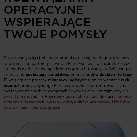
OPERACYJNE
WSPIERAJĄCE
TWOJE POMYSŁY
Do­star­cza­my wię­cej niż tyl­ko pro­duk­ty nie­zbęd­ne do pra­cy w la­bo­
ra­to­rium: Ja­ko part­ner je­ste­śmy u Pań­stwa bo­ku w każ­dej fa­zie za­
ku­pów. Na­sz dział ob­słu­gi klien­ta wspie­ra i to­wa­rzy­szy Pań­stwu po­
cząw­szy od
oso­bi­ste­go do­radz­twa,
po­przez
in­dy­wi­du­al­ne in­ter­fej­sy
IT
wspie­ra­ją­ce pro­ce­sy
za­ku­po­wo-lo­gi­stycz­ne
, aż po wspar­cie
tech­
nicz­ne.
Chce­my, aby mo­gli Pań­stwo w peł­ni skon­cen­tro­wać się na
swo­ich co­dzien­ny­ch obo­wiąz­ka­ch i wy­zwa­nia­ch - my zaj­mie­my się
wszyst­kim in­nym. Th. Gey­er wy­kra­cza da­le­ko po­za do­star­cza­nie
ma­
te­ria­łów zu­ży­wal­ny­ch, sprzę­tu,
od­czyn­ni­ków,
pro­duk­tów Li­fe Scien­
ce
oraz
me­bli la­bo­ra­to­ryj­ny­ch.