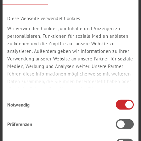
LABSOLUTE®
CHEMSOLUTE®
Diese Webseite verwendet Cookies
Wir verwenden Cookies, um Inhalte und Anzeigen zu
personalisieren, Funktionen für soziale Medien anbieten
zu können und die Zugriffe auf unsere Website zu
analysieren. Außerdem geben wir Informationen zu Ihrer
Verwendung unserer Website an unsere Partner für soziale
Medien, Werbung und Analysen weiter. Unsere Partner
führen diese Informationen möglicherweise mit weiteren
Daten zusammen, die Sie ihnen bereitgestellt haben oder
die sie im Rahmen Ihrer Nutzung der Dienste gesammelt
haben.
Einwilligungsauswahl
Notwendig
DO­RADZ­TWO
Präferenzen
W przy­pad­ku wszel­ki­ch za­py­tań na­si pra­cow­ni­cy są do Pań­