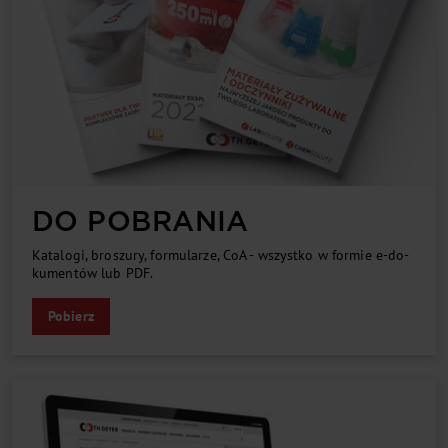
DO POBRANIA
Ka­ta­lo­gi, bro­szu­ry, for­mu­la­rze, CoA - wszyst­ko w for­mie e-do­
ku­men­tów lub PDF.
Pobierz