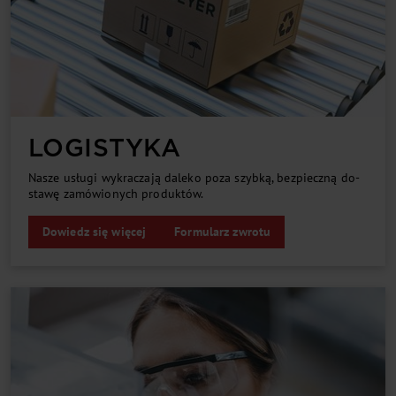
LO­GI­STY­KA
Na­sze usłu­gi wy­kra­cza­ją da­le­ko po­za szyb­ką, bez­piecz­ną do­
sta­wę za­mó­wio­ny­ch pro­duk­tów.
Dowiedz się więcej
Formularz zwrotu