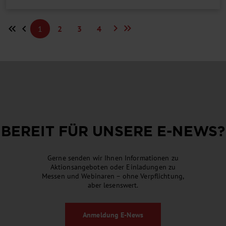
chevron_right
keyboard_double_arrow_right
keyboard_double_arrow_left
chevron_left
1
2
3
4
BEREIT FÜR UNSERE
E-NEWS
?
Gerne senden wir Ihnen Informationen zu
Aktionsangeboten oder Einladungen zu
Messen und Webinaren – ohne Verpflichtung,
aber lesenswert.
Anmeldung
E-News