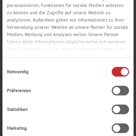
personalisieren, Funktionen für soziale Medien anbieten
08.04.2026
Labor
zu können und die Zugriffe auf unsere Website zu
NEU BEI
analysieren. Außerdem geben wir Informationen zu Ihrer
TH. GEYER
Verwendung unserer Website an unsere Partner für soziale
Medien, Werbung und Analysen weiter. Unsere Partner
EPPENDORF SPINPRO® 6 R
führen diese Informationen möglicherweise mit weiteren
Daten zusammen, die Sie ihnen bereitgestellt haben oder
Weiterlesen
die sie im Rahmen Ihrer Nutzung der Dienste gesammelt
haben.
Einwilligungsauswahl
Notwendig
Präferenzen
Statistiken
Marketing