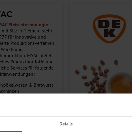
YAC
YAC Fleischtechnologie
H
mit Sitz in Rietberg steht
1977 für innovative und
ierte Produktionsverfahren
r Wurst- und
chproduktion. MYAC bietet
reites Produktportfolio und
eiche Services für folgende
uktanwendungen:
hpökelwaren & Bratwurst
hschinken
hwurst
lügel
ane Fleischalternativen
 Angebot umfasst auch die
Details
stützung bei Ihrer