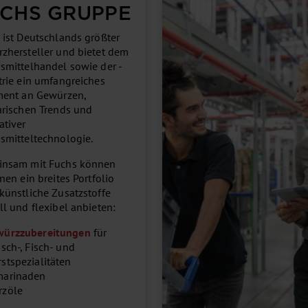
CHS GRUPPE
ist Deutschlands größter
zhersteller und bietet dem
smittelhandel sowie der -
trie ein umfangreiches
ment an Gewürzen,
arischen Trends und
ativer
smitteltechnologie.
nsam mit Fuchs können
nen ein breites Portfolio
künstliche Zusatzstoffe
ll und flexibel anbieten:
würzzubereitungen
für
isch-, Fisch- und
stspezialitäten
marinaden
rzöle