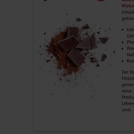
Wirks
Inhal
gehör
Leb
Get
Pha
Pro
Nah
Kos
Der K
Holzm
gemei
neue 
Produ
Leben
sind.