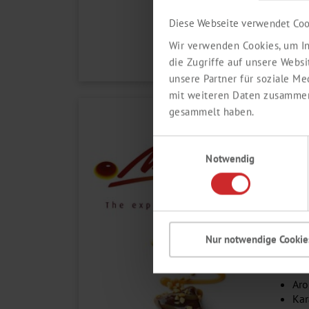
Produ
Bezug
Diese Webseite verwendet Coo
Anfor
Wir verwenden Cookies, um In
die Zugriffe auf unsere Webs
unsere Partner für soziale M
mit weiteren Daten zusammen,
gesammelt haben.
NI
Einwilligungsauswahl
Die
N
Notwendig
gefüh
Gener
bekan
Karam
Neben
Nur notwendige Cookie
Portf
folg
Aro
Kar