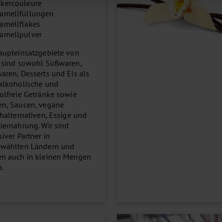
kercouleure
amellfüllungen
amellflakes
amellpulver
aupteinsatzgebiete von
 sind sowohl Süßwaren,
aren, Desserts und Eis als
alkoholische und
olfreie Getränke sowie
n, Saucen, vegane
chalternativen, Essige und
iernahrung. Wir sind
iver Partner in
wählten Ländern und
n auch in kleinen Mengen
n.