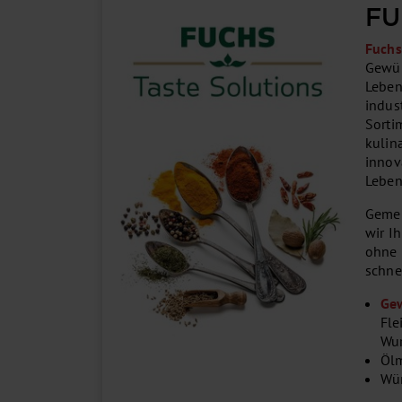
FU
Fuchs
Gewür
Leben
indus
Sorti
kulin
innov
Leben
Gemei
wir Ih
ohne 
schne
Ge
Fle
Wur
Öl
Wü