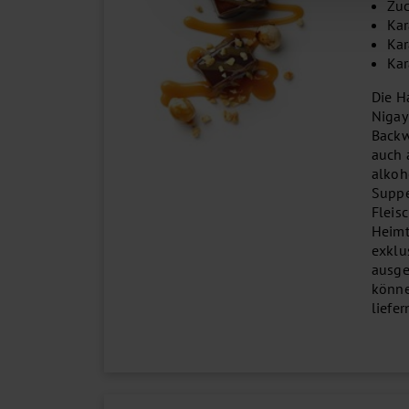
Zuc
Kar
Kar
Kar
Die H
Nigay
Backw
auch 
alkoh
Suppe
Fleis
Heimt
exklus
ausge
könne
liefer