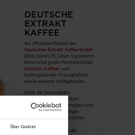
DEUTSCHE
EXTRAKT
KAFFEE
Als offizieller Partner der
Deutschen Extrakt Kaffee GmbH
(DEK) bietet Th. Geyer Ingredients
Ihnen eine große Produktvielfalt
löslicher Kaffees
und
Kaffeegetränke, Flüssigkaffees
sowie weiterer Heißgetränke.
Dank der besonderen
Produktionsweise bleiben
Qualität und Aroma erhalten und
bieten einen einzigartigen
Geschmack. Unsere löslichen
Kaffeeextrakte und
Über Cookies
Flüssigkaffees bilden die