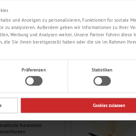
ktentwicklung auch in
 auf die regulatorischen
kies
derungen.
halte und Anzeigen zu personalisieren, Funktionen für soziale 
ite zu analysieren. Außerdem geben wir Informationen zu Ihrer V
edien, Werbung und Analysen weiter. Unsere Partner führen diese
 die Sie ihnen bereitgestellt haben oder die sie im Rahmen Ihre
GAY
igay SAS
ist ein familien­
Präferenzen
Statistiken
rtes Unternehmen in der 5.
ation und weltweit
nter Hersteller von
ellspezialitäten.
 einem stetig wachsenden
s
Cookies zulassen
olio bietet das Unternehmen
ende
Produkte
an:
matische Karamelle
amellfarben