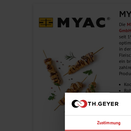
M
Die
M
Gmb
seit 
optim
in de
Fleis
ein b
zahlr
Prod
Koc
Ro
Ro
Gef
Veg
Unser
Zustimmung
Unter