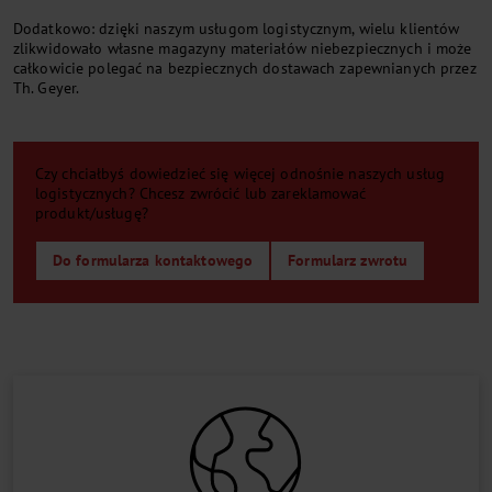
Do­dat­ko­wo: dzię­ki na­szym usłu­gom lo­gi­stycz­nym, wie­lu klien­tów
zli­kwi­do­wa­ło wła­sne maga­zy­ny ma­te­ria­łów nie­bez­piecz­ny­ch i mo­że
cał­ko­wi­cie po­le­gać na bez­piecz­ny­ch do­sta­wa­ch za­pew­nia­ny­ch przez
Th. Gey­er.
Czy chciałbyś dowiedzieć się więcej odnośnie naszych usług
logistycznych? Chcesz zwrócić lub zareklamować
produkt/usługę?
Do formularza kontaktowego
Formularz zwrotu