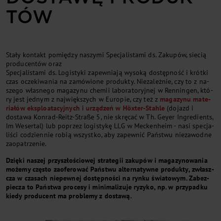
TÓW
Sta­ły kon­takt po­mię­dzy na­szy­mi Spe­cja­li­sta­mi ds. Za­ku­pów, sie­cią
pro­du­cen­tów oraz
Spe­cja­li­sta­mi ds. Lo­gi­sty­ki za­pew­nia­ją wy­so­ką do­stęp­no­ść i krót­ki
czas ocze­ki­wa­nia na zamó­wio­ne pro­duk­ty. Nie­za­leż­nie, czy to z na­
sze­go wła­sne­go ma­ga­zy­nu che­mii labora­toryjnej w Ren­nin­gen, któ­
ry je­st jed­nym z naj­więk­szy­ch w Eu­ro­pie, czy też z
ma­ga­zy­nu mate­
ria­łów eks­plo­ata­cyj­ny­ch i urzą­dzeń w Höxter-Stah­le
(dojazd i
dostawa Konrad-Reitz-Straße 5, nie skręcać w Th. Geyer Ingredients,
Im Wesertal) lub po­przez lo­gi­sty­kę LLG w Meckenheim - na­si spe­cja­
li­ści co­dzien­nie ro­bią wszyst­ko, aby za­pew­nić Pań­stwu nieza­wodne
za­opa­trze­nie.
Dzię­ki na­szej przy­szło­ścio­wej stra­te­gii za­ku­pów i ma­ga­zy­no­wa­nia
mo­że­my czę­sto za­ofe­ro­wać Pań­stwu al­ter­na­tyw­ne pro­duk­ty, zwłasz­
cza w cza­sa­ch nie­pew­nej do­stęp­no­ści na ryn­ku świa­to­wym. Za­bez­
pie­cza to Pań­stwa pro­ce­sy i mi­ni­ma­li­zu­je ry­zy­ko, np. w przy­pad­ku
kie­dy pro­du­cent ma pro­ble­my z do­sta­wą.