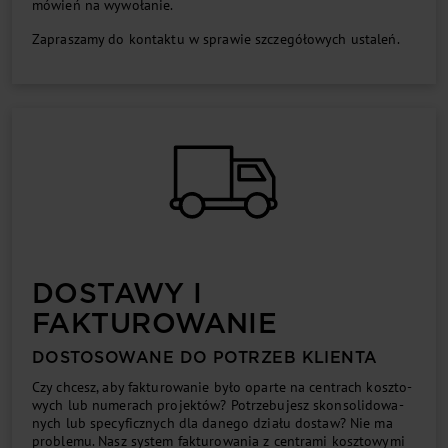
mó­wień na wy­wo­ła­nie.
Za­pra­sza­my do kon­tak­tu w spra­wie szcze­gó­ło­wy­ch usta­leń.
DO­STA­WY I
FAK­TU­RO­WA­NIE
DO­STO­SO­WA­NE DO PO­TRZEB KLIEN­TA
Czy chce­sz, aby fak­tu­ro­wa­nie by­ło opar­te na cen­tra­ch kosz­to­
wy­ch lub nu­me­ra­ch pro­jek­tów? Po­trze­bu­je­sz skon­so­li­do­wa­
ny­ch lub spe­cy­ficz­ny­ch dla da­ne­go działu do­staw? Nie ma
pro­ble­mu. Na­sz sys­tem fak­tu­ro­wa­nia z cen­tra­mi kosz­to­wy­mi