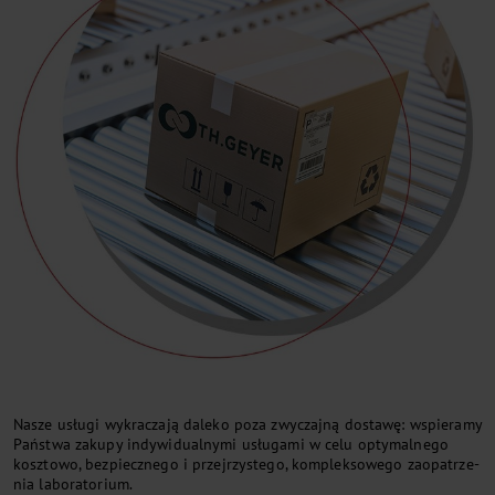
Na­sze usłu­gi wy­kra­cza­ją da­le­ko po­za zwy­czaj­ną do­sta­wę: wspie­ra­my
Pań­stwa za­ku­py indy­wi­du­al­ny­mi usłu­ga­mi w ce­lu opty­mal­ne­go
kosz­to­wo, bez­piecz­ne­go i przej­rzy­ste­go, komplekso­wego za­opa­trze­
nia la­bo­ra­to­rium.