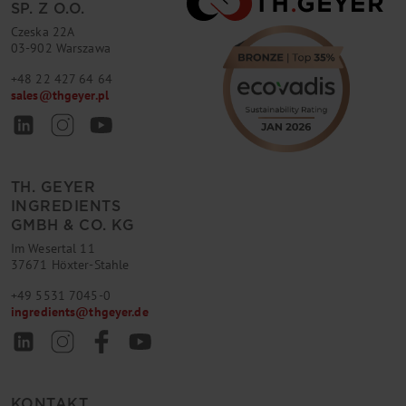
SP. Z O.O.
Czeska 22A
03-902 Warszawa
+48 22 427 64 64
sales
@
thgeyer.pl
TH. GEYER
INGREDIENTS
GMBH & CO. KG
Im Wesertal 11
37671 Höxter-Stahle
+49 5531 7045-0
ingredients
@
thgeyer.de
KONTAKT