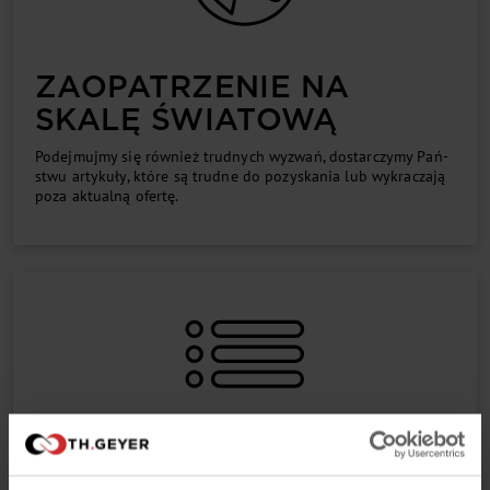
ZA­OPA­TRZE­NIE NA
SKA­LĘ ŚWIA­TO­WĄ
Po­dej­muj­my się rów­nież trud­ny­ch wy­zwań, dostar­czymy Pań­
stwu ar­ty­ku­ły, któ­re są trud­ne do pozy­skania lub wy­kra­cza­ją
po­za ak­tu­al­ną ofer­tę.
ROZ­SZE­RZE­NIE OFER­TY