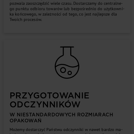
po­zwa­la za­osz­czę­dzić wiele cza­su. Do­star­cza­my do cen­tral­ne­
go punk­tu odbioru to­wa­rów lub bez­po­śred­nio do użyt­kow­ni­
ka koń­co­we­go, w za­leż­no­ści od te­go, co je­st naj­lep­sze dla
Two­ich pro­ce­sów.
PRZY­GO­TO­WA­NIE
OD­CZYN­NI­KÓW
W NIE­STAN­DAR­DO­WY­CH ROZ­MIA­RA­CH
OPA­KO­WAŃ
Mo­że­my do­star­czyć Pań­stwu od­czyn­ni­ki w na­wet bar­dzo ma­