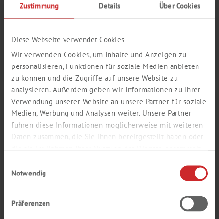
PRO­DUK­TÓW NA ZA­MÓ­
Zustimmung
Details
Über Cookies
WIE­NIE
Diese Webseite verwendet Cookies
Chęt­nie wpro­wa­dzi­my do na­sze­go asor­ty­men­tu po­je­dyn­cze
ar­ty­ku­ły lub ca­łe li­nie pro­duk­tów zgod­ne z Pań­stwa ak­tu­al­
Wir verwenden Cookies, um Inhalte und Anzeigen zu
nym za­po­trze­bo­wa­niem.
personalisieren, Funktionen für soziale Medien anbieten
zu können und die Zugriffe auf unsere Website zu
analysieren. Außerdem geben wir Informationen zu Ihrer
Verwendung unserer Website an unsere Partner für soziale
Medien, Werbung und Analysen weiter. Unsere Partner
führen diese Informationen möglicherweise mit weiteren
Daten zusammen, die Sie ihnen bereitgestellt haben oder
die sie im Rahmen Ihrer Nutzung der Dienste gesammelt
haben.
Einwilligungsauswahl
Notwendig
RE­ZER­WA­CJE CA­ŁY­CH
PAR­TII
Präferenzen
Na ży­cze­nie otrzy­ma­ją Pań­stwo od nas tę sa­mą par­tię za­mó­