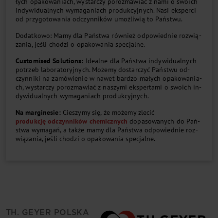
ły­ch opa­ko­wa­nia­ch, wy­star­czy po­roz­ma­wiać z na­mi o swo­ich
in­dy­wi­du­al­ny­ch wy­ma­ga­nia­ch pro­duk­cyj­ny­ch. Na­si eks­per­ci
od przy­go­to­wa­nia od­czyn­ni­ków umoż­li­wią to Pań­stwu.
Do­dat­ko­wo: Ma­my dla Pań­stwa rów­nież od­po­wied­nie roz­wią­
za­nia, je­śli cho­dzi o opa­ko­wa­nia spe­cjal­ne.
Cu­sto­mi­sed So­lu­tions:
Ide­al­ne dla Pań­stwa in­dy­wi­du­al­ny­ch
po­trzeb la­bo­ra­to­ryj­ny­ch. Mo­że­my do­star­czyć Pań­stwu od­
czyn­ni­ki na za­mó­wie­nie w na­wet bar­dzo ma­ły­ch opa­ko­wa­nia­
ch, wy­star­czy po­roz­ma­wiać z naszymi eks­per­ta­mi o swo­ich in­
dy­wi­du­al­ny­ch wy­ma­ga­nia­ch pro­duk­cyj­ny­ch.
Na mar­gi­ne­sie:
Cie­szy­my się, że mo­że­my zle­cić
pro­duk­cję od­czyn­ni­ków che­micz­ny­ch
do­pa­so­wa­ny­ch do Pań­
stwa wy­ma­gań, a tak­że ma­my dla Pań­stwa odpo­wied­nie roz­
wią­za­nia, je­śli cho­dzi o opa­ko­wa­nia spe­cjal­ne.
TH. GEYER POLSKA