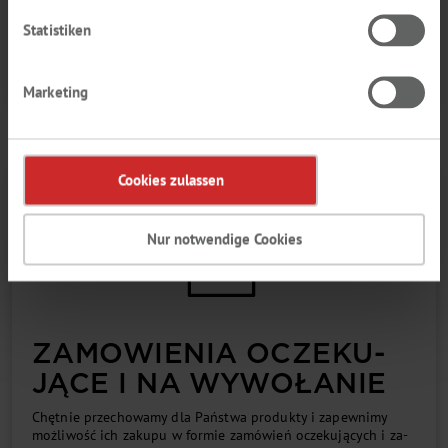
wio­ny­ch pro­duk­tów. Prze­cho­wu­je­my to­war dla Pań­stwa i
oszczę­dza­my kło­po­tów zwią­za­ny­ch z we­ry­fi­ka­cją przy­cho­dzą­
Statistiken
cy­ch par­tii przy każ­dym no­wym
od­bio­rze to­wa­ru.
Marketing
Cookies zulassen
Nur notwendige Cookies
ZA­MO­WIE­NIA OCZE­KU­
JĄ­CE I NA WY­WO­ŁA­NIE
Chęt­nie prze­cho­wa­my dla Pań­stwa pro­duk­ty i za­pew­ni­my
moż­li­wo­ść ich za­ku­pu w for­mie za­mó­wień ocze­ku­ją­cy­ch i za­