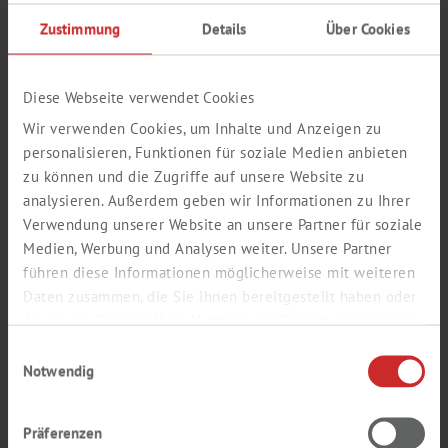
Zustimmung
Details
Über Cookies
Diese Webseite verwendet Cookies
Wir verwenden Cookies, um Inhalte und Anzeigen zu
personalisieren, Funktionen für soziale Medien anbieten
zu können und die Zugriffe auf unsere Website zu
analysieren. Außerdem geben wir Informationen zu Ihrer
Verwendung unserer Website an unsere Partner für soziale
Medien, Werbung und Analysen weiter. Unsere Partner
führen diese Informationen möglicherweise mit weiteren
Daten zusammen, die Sie ihnen bereitgestellt haben oder
die sie im Rahmen Ihrer Nutzung der Dienste gesammelt
haben.
Einwilligungsauswahl
Notwendig
W tym miej­scu mo­że­sz po­brać
na­sze ak­tu­al­ne OWH.
Präferenzen