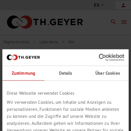
person
ES
search
menu
Página de inicio
Laboratorio
404
chevron_right
chevron_right
404
LAMENTABLEMENTE, ESTA PÁGINA YA
Zustimmung
Details
Über Cookies
NO ESTÁ DISPONIBLE
Lamentablemente, la página que ha solicitado no se ha podido
encontrar.
Diese Webseite verwendet Cookies
Por favor, utilice la función de búsqueda para encontrar la
Wir verwenden Cookies, um Inhalte und Anzeigen zu
información que busca.
personalisieren, Funktionen für soziale Medien anbieten
zu können und die Zugriffe auf unsere Website zu
analysieren. Außerdem geben wir Informationen zu Ihrer
Verwendung unserer Website an unsere Partner für soziale