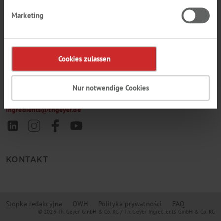
Marketing
TH. GEYER
INGREDIENTS
Cookies zulassen
GMBH & CO. KG
Im Wesertal 11
37671 Höxter-Stahle
Nur notwendige Cookies
+49 5531 7045-0
ingredients
@
thgeyer.de
KONTAKT
Stopka redakcyjna
OWH
Polityka prywatności
FAQ
© 2026 Th. Geyer GmbH & Co. KG / Th. Geyer Ingredients GmbH & Co. KG