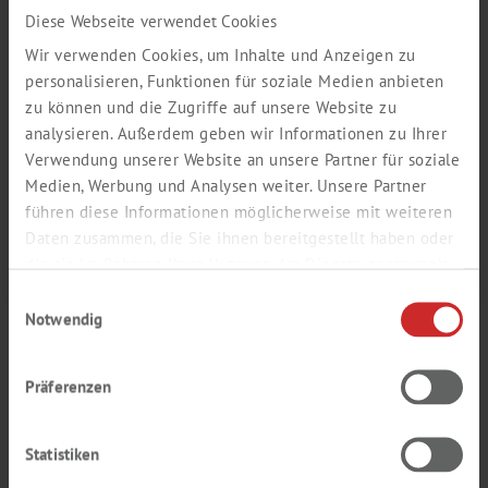
Diese Webseite verwendet Cookies
Wir verwenden Cookies, um Inhalte und Anzeigen zu
personalisieren, Funktionen für soziale Medien anbieten
02.01.2024
Lab
zu können und die Zugriffe auf unsere Website zu
analysieren. Außerdem geben wir Informationen zu Ihrer
BIOSOLUTE®
Verwendung unserer Website an unsere Partner für soziale
NOWA MARKA TH. GEYER DLA OBSZARU
Medien, Werbung und Analysen weiter. Unsere Partner
LIFE SCIENCE
führen diese Informationen möglicherweise mit weiteren
Daten zusammen, die Sie ihnen bereitgestellt haben oder
Dowiedz się więcej
die sie im Rahmen Ihrer Nutzung der Dienste gesammelt
haben.
Einwilligungsauswahl
Notwendig
TH. GEYER POLSKA
SP. Z O.O.
Präferenzen
Czeska 22A
03-902 Warszawa
+48 22 427 64 64
Statistiken
sales
@
thgeyer.pl