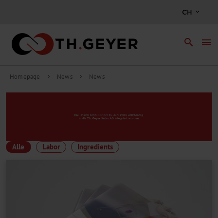
CH
search
menu
Homepage
News
News
chevron_right
chevron_right
Alle
Labor
Ingredients