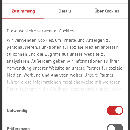
NUTZEN
Zustimmung
Details
Über Cookies
Weiterlesen
Diese Webseite verwendet Cookies
Wir verwenden Cookies, um Inhalte und Anzeigen zu
personalisieren, Funktionen für soziale Medien anbieten
zu können und die Zugriffe auf unsere Website zu
analysieren. Außerdem geben wir Informationen zu Ihrer
Verwendung unserer Website an unsere Partner für soziale
Medien, Werbung und Analysen weiter. Unsere Partner
führen diese Informationen möglicherweise mit weiteren
Daten zusammen, die Sie ihnen bereitgestellt haben oder
die sie im Rahmen Ihrer Nutzung der Dienste gesammelt
haben.
Einwilligungsauswahl
Notwendig
17.01.2024
Labor
Präferenzen