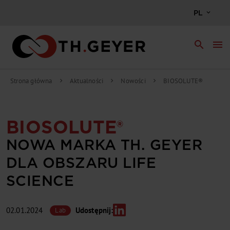
PL
search
menu
Strona główna
Aktualności
Nowości
BIOSOLUTE®
chevron_right
chevron_right
chevron_right
BIOSOLUTE®
NOWA MARKA TH. GEYER
DLA OBSZARU LIFE
SCIENCE
02.01.2024
Udostępnij:
Lab