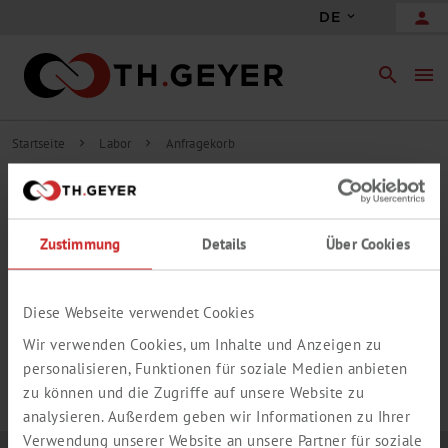
person
DE
search
menu
Startseite
Labor
Anfragekorb
chevron_right
chevron_right
INHALT ANFRAGEKORB
Zustimmung
Details
Über Cookies
add_circle_outline
Freie Anfrageposition hinzufügen
IHR ANFRAGEKORB IST LEER.
Diese Webseite verwendet Cookies
Wir verwenden Cookies, um Inhalte und Anzeigen zu
personalisieren, Funktionen für soziale Medien anbieten
zu können und die Zugriffe auf unsere Website zu
analysieren. Außerdem geben wir Informationen zu Ihrer
Verwendung unserer Website an unsere Partner für soziale