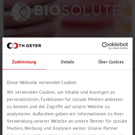
Zustimmung
Details
Über Cookies
02.01.2024
Lab
BIOSOLUTE®
Diese Webseite verwendet Cookies
NOWA MARKA TH. GEYER DLA OBSZARU
Wir verwenden Cookies, um Inhalte und Anzeigen zu
LIFE SCIENCE
personalisieren, Funktionen für soziale Medien anbieten
zu können und die Zugriffe auf unsere Website zu
Dowiedz się więcej
analysieren. Außerdem geben wir Informationen zu Ihrer
Verwendung unserer Website an unsere Partner für soziale
Medien, Werbung und Analysen weiter. Unsere Partner
All News