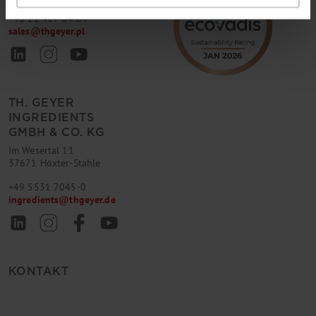
+48 22 427 64 64
sales
@
thgeyer.pl
TH. GEYER
INGREDIENTS
GMBH & CO. KG
Im Wesertal 11
37671 Höxter-Stahle
+49 5531 7045-0
ingredients
@
thgeyer.de
KONTAKT