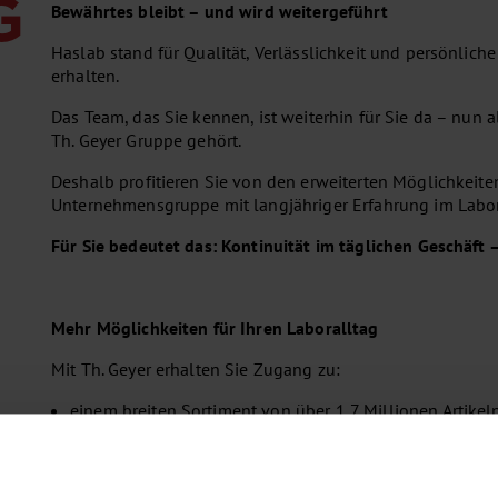
G
Bewährtes bleibt – und wird weitergeführt
Haslab stand für Qualität, Verlässlichkeit und persönlich
erhalten.
Das Team, das Sie kennen, ist weiterhin für Sie da – nun a
Th. Geyer Gruppe gehört.
Deshalb profitieren Sie von den erweiterten Möglichkeiten
Unternehmensgruppe mit langjähriger Erfahrung im Labor
Für Sie bedeutet das: Kontinuität im täglichen Geschäft 
Mehr Möglichkeiten für Ihren Laboralltag
Mit Th. Geyer erhalten Sie Zugang zu:
einem breiten Sortiment von über 1,7 Millionen Artikel
einer umfassenden Versorgung für Labor, Forschung un
effizienten Beschaffungs- und Logistiklösungen
einer modernen Plattform für Ihre Bestellungen