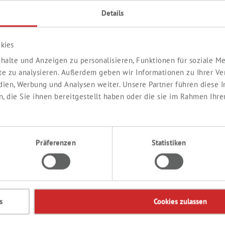
Alles aus einer Hand – zuverlässig und sicher.
Details
kies
Wir freuen uns auf die weitere Zusammenarbeit
halte und Anzeigen zu personalisieren, Funktionen für soziale 
Die Integration ist ein weiterer Schritt, um Sie auch künf
ite zu analysieren. Außerdem geben wir Informationen zu Ihrer V
unterstützen.
edien, Werbung und Analysen weiter. Unsere Partner führen diese
 die Sie ihnen bereitgestellt haben oder die sie im Rahmen Ihre
Besten Dank für Ihr Vertrauen.
Th. Geyer Swiss AG
Präferenzen
Statistiken
s
Cookies zulassen