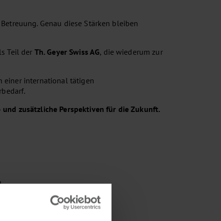
e Betreuung. Genau diese Stärken bleiben
ls Teil der
Th. Geyer Swiss AG
, die wiederum zur
 einer international tätigen
bedarf.
– und zusätzliche Perspektiven für die Zukunft.
n
d Industrie