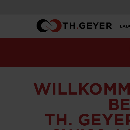
LAB
WILLKOM
BE
TH. GEYE