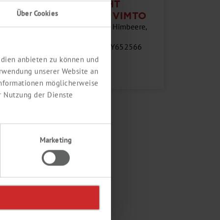
WALDFRUCHT
Über Cookies
AROMA TYP VIMTO
Waldfrucht, Traube, Himbeere,
Brombeere
3
Produktnummer:
SY652566
Medien anbieten zu können und
erwendung unserer Website an
Details
 Informationen möglicherweise
r Nutzung der Dienste
Marketing