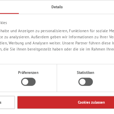
VOSPRAY™
EVOSPRAY™
Details
RUCHTPUNSCH
WALDFRUCHT
ROMA
as, Zitrus, beerig
AROMA
Rotfrucht, gekocht, saftig
kies
duktnummer:
SY204264
Produktnummer:
SY65353
halte und Anzeigen zu personalisieren, Funktionen für soziale 
ite zu analysieren. Außerdem geben wir Informationen zu Ihrer V
Details
Details
edien, Werbung und Analysen weiter. Unsere Partner führen diese
 die Sie ihnen bereitgestellt haben oder die sie im Rahmen Ihre
Präferenzen
Statistiken
s
Cookies zulassen