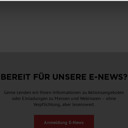
BEREIT FÜR UNSERE
E-NEWS
?
Gerne senden wir Ihnen Informationen zu Aktionsangeboten
oder Einladungen zu Messen und Webinaren – ohne
Verpflichtung, aber lesenswert.
Anmeldung
E-News