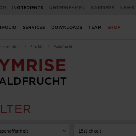
OR
INGREDIENTS
UNTERNEHMEN
KARRIERE
NEWS 
TFOLIO
SERVICES
DOWNLOADS
TEAM
SHOP
ebensmittel
Früchte
Waldfrucht
chevron_right
chevron_right
YMRISE
ALDFRUCHT
ILTER
eschaffenheit
Löslichkeit
expand_more