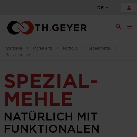
person
DE
search
menu
Startseite
Ingredients
Portfolio
Lebensmittel
chevron_right
chevron_right
chevron_right
chevron_right
Spezialmehle
SPEZIAL­
MEHLE
NATÜRLICH MIT
FUNKTIONAL­EN