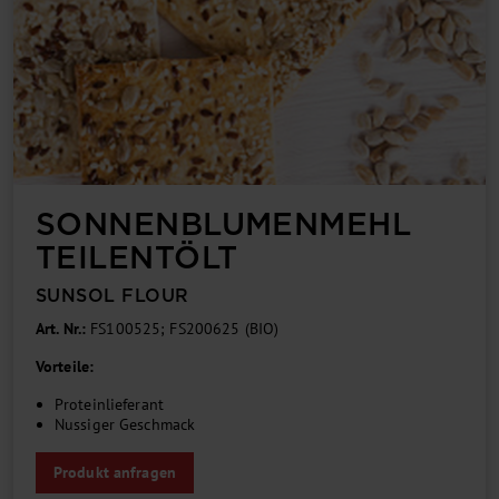
SONNEN­BLU­MEN­MEHL
TEIL­ENT­ÖLT
SUNSOL FLOUR
Art. Nr.:
FS100525; FS200625 (BIO)
Vorteile:
Proteinlieferant
Nussiger Geschmack
Produkt anfragen