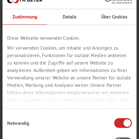
Zustimmung
Details
Über Cookies
Diese Webseite verwendet Cookies
Wir verwenden Cookies, um Inhalte und Anzeigen zu
personalisieren, Funktionen für soziale Medien anbieten
zu können und die Zugriffe auf unsere Website zu
analysieren. Außerdem geben wir Informationen zu Ihrer
Verwendung unserer Website an unsere Partner für soziale
Medien, Werbung und Analysen weiter. Unsere Partner
führen diese Informationen möglicherweise mit weiteren
Daten zusammen, die Sie ihnen bereitgestellt haben oder
KÜRBISKERN­MEHL TEIL­
die sie im Rahmen Ihrer Nutzung der Dienste gesammelt
haben.
ENTÖLT
Einwilligungsauswahl
Notwendig
PUMPSOL FLOUR
Art. Nr.:
FS100425; FS200725 (BIO)