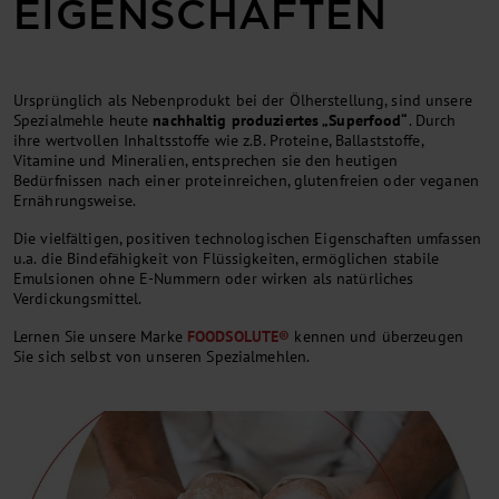
EIGEN­SCHAFTEN
Ursprünglich als Nebenprodukt bei der Ölherstellung, sind unsere
Spezialmehle heute
nachhaltig produziertes „Superfood“
. Durch
ihre wertvollen Inhaltsstoffe wie z.B. Proteine, Ballaststoffe,
Vitamine und Mineralien, entsprechen sie den heutigen
Bedürfnissen nach einer protein­reichen, gluten­freien oder veganen
Ernährungs­weise.
Die viel­fältigen, positiven techno­logischen Eigen­schaften umfassen
u.a. die Binde­fähigkeit von Flüssigkeiten, ermöglichen stabile
Emulsionen ohne E-Nummern oder wirken als natürliches
Verdickungsmittel.
Lernen Sie unsere Marke
FOODSOLUTE®
kennen und überzeugen
Sie sich selbst von unseren Spezialmehlen.