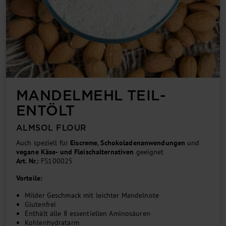
MANDEL­MEHL TEIL­
ENTÖLT
ALMSOL FLOUR
Auch speziell für
Eiscreme
,
Schoko­laden­anwendung­en
und
vegane Käse- und Fleisch­alter­nativ­en
geeignet
Art. Nr.:
FS100025
Vorteile:
Milder Geschmack mit leichter Mandelnote
Glutenfrei
Enthält alle 8 essentiellen Aminosäuren
Kohlenhydratarm