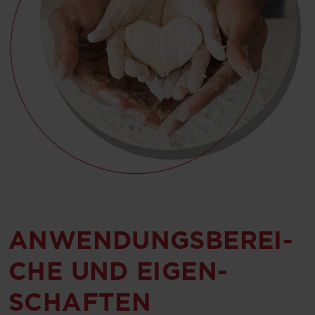
AN­WEN­DUNGS­BEREI­
CHE UND EIGEN­
SCHAFT­EN