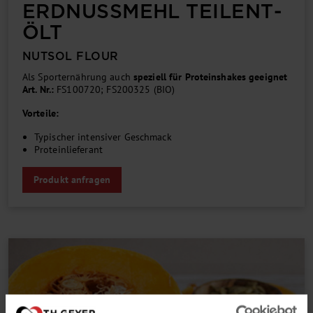
ERDNUSS­MEHL TEIL­ENT­
ÖLT
NUTSOL FLOUR
Als Sporternährung auch
speziell für Proteinshakes geeignet
Art. Nr.:
FS100720; FS200325 (BIO)
Vorteile:
Typischer intensiver Geschmack
Proteinlieferant
Produkt anfragen