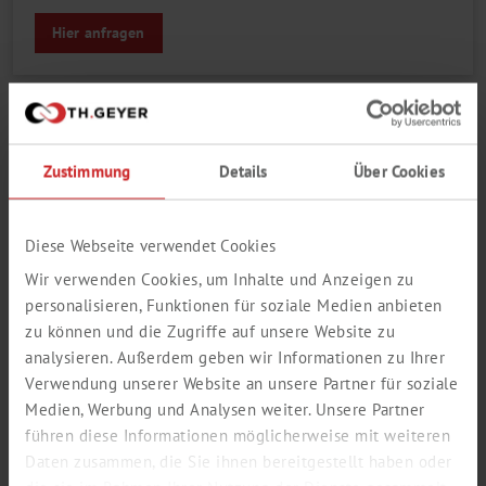
Hier anfragen
AN­WEN­DUNGS­BEREI­
Zustimmung
Details
Über Cookies
CHE UND EIGEN­
Diese Webseite verwendet Cookies
SCHAFT­EN
Wir verwenden Cookies, um Inhalte und Anzeigen zu
personalisieren, Funktionen für soziale Medien anbieten
MIT UNSEREM AROMENPORTFOLIO
zu können und die Zugriffe auf unsere Website zu
VERBESSERN SIE GERUCH UND GESCHMACK
UND GLEICHEN AROMAVERLUSTE AUS
analysieren. Außerdem geben wir Informationen zu Ihrer
Verwendung unserer Website an unsere Partner für soziale
Mit unseren zahlreichen Produktlösungen und unserer
jahrzehntelangen Erfahrung in der Lebensmittel- und
Medien, Werbung und Analysen weiter. Unsere Partner
Getränkeindustrie, können wir für Sie einen einzigartigen Einfluss
führen diese Informationen möglicherweise mit weiteren
auf den Geruch und den Geschmack Ihrer Produkte nehmen.
Daten zusammen, die Sie ihnen bereitgestellt haben oder
Wir ermöglichen Ihnen, Aromaverluste bei der Herstellung oder