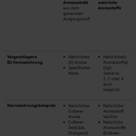
Aromaextrakt
natürliche
aus dem
Aromastoffe
genannten
Ausgangsstoff
Vorgeschlagene
Natürliches
Natürliche(r)
EU Kennzeichnung
(X) Aroma
Aromastoff(e)
Spezifischer
(Ggf.
Name
Szenario
2, 3 oder 4
auch
möglich)
Kennzeichnungsbeispiele
Natürliches
Natürlicher
Erdbeer-
Aromastoff
Aroma
Vanillin
Erdbeer-
Natürliche
Destillat,
Aromastoffe
Orangenöl
(Erdbeer-