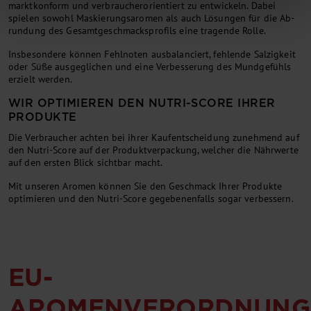
marktkonform und ver­brau­ch­er­orien­tiert zu entwickeln. Dabei
spielen sowohl Maskierungsaromen als auch Lö­sung­en für die Ab­
rundung des Gesamt­ge­schmacks­pro­fils eine tra­gen­de Rolle.
Insbesondere können Fehlnoten ausbalanciert, fehlende Salzigkeit
oder Süße ausgeglichen und eine Verbesserung des Mundgefühls
erzielt werden.
WIR OPTIMIEREN DEN NUTRI-SCORE IHRER
PRODUKTE
Die Verbraucher achten bei ihrer Kaufentscheidung zunehmend auf
den Nutri-Score auf der Produktverpackung, welcher die Nährwerte
auf den ersten Blick sichtbar macht.
Mit unseren Aromen können Sie den Geschmack Ihrer Produkte
optimieren und den Nutri-Score gegebenenfalls sogar verbessern.
EU-
AROMENVERORDNUNG