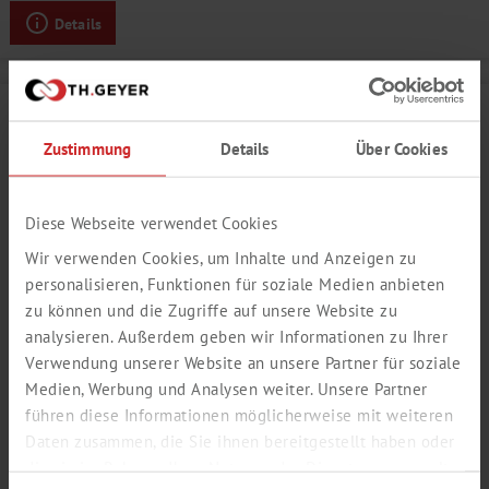
Details
Zustimmung
Details
Über Cookies
Diese Webseite verwendet Cookies
Wir verwenden Cookies, um Inhalte und Anzeigen zu
personalisieren, Funktionen für soziale Medien anbieten
zu können und die Zugriffe auf unsere Website zu
analysieren. Außerdem geben wir Informationen zu Ihrer
Verwendung unserer Website an unsere Partner für soziale
APRIKOSEN AROMA
Medien, Werbung und Analysen weiter. Unsere Partner
führen diese Informationen möglicherweise mit weiteren
reif, saftig, fruchtig
Daten zusammen, die Sie ihnen bereitgestellt haben oder
Produktnummer:
SY222067
die sie im Rahmen Ihrer Nutzung der Dienste gesammelt