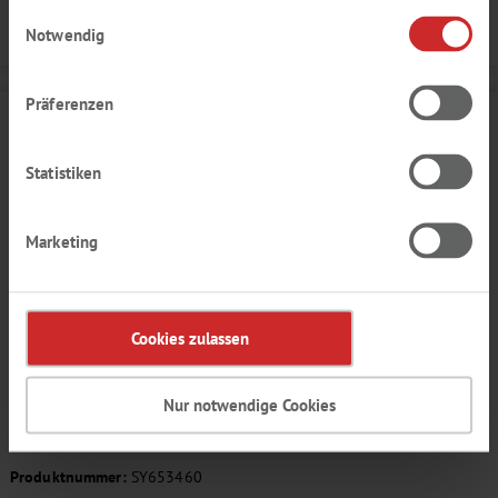
haben.
Einwilligungsauswahl
Details
Notwendig
Präferenzen
Statistiken
Marketing
Cookies zulassen
APRIKOSEN AROMA
Nur notwendige Cookies
fruchtig, pelzig, reif
Produktnummer:
SY653460