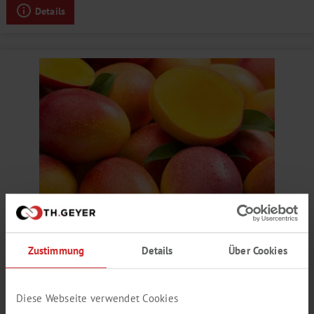
Details
MANGO AROMA
Zustimmung
Details
Über Cookies
reif, Zitrus, tropisch, fruchtig
Produktnummer:
SY836352
Diese Webseite verwendet Cookies