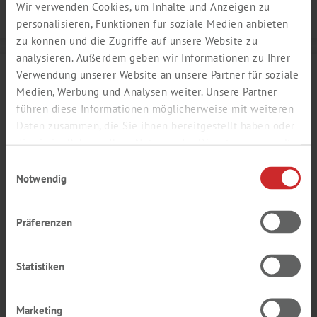
Wir verwenden Cookies, um Inhalte und Anzeigen zu
Details
personalisieren, Funktionen für soziale Medien anbieten
zu können und die Zugriffe auf unsere Website zu
analysieren. Außerdem geben wir Informationen zu Ihrer
Verwendung unserer Website an unsere Partner für soziale
Medien, Werbung und Analysen weiter. Unsere Partner
führen diese Informationen möglicherweise mit weiteren
Daten zusammen, die Sie ihnen bereitgestellt haben oder
die sie im Rahmen Ihrer Nutzung der Dienste gesammelt
haben.
Einwilligungsauswahl
Notwendig
Präferenzen
MANGO AROMA
Statistiken
fruchtig, reif, tropisch, saftig, Fruchtfleisch
Produktnummer:
SY205043
Marketing