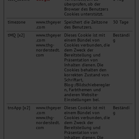
überprüfen, ob der
Browser des Benutzers
Cookies unterstützt.
timezone
www.thgeyer
Speichert die Zeitzone
30 Tage
.com
des Benutzers.
tMQ [x2]
www.thgeyer
Dieses Cookie ist mit
Beständi
.com
einem Bündel von
g
www.thg-
Cookies verbunden, die
norderstedt.
dem Zweck der
com
Bereitstellung und
Präsentation von
Inhalten dienen. Die
Cookies behalten den
korrekten Zustand von
Schriftart,
Blog-/Bildschieberegler
n, Farbthemen und
anderen Website-
Einstellungen bei.
tnsApp [x2]
www.thgeyer
Dieses Cookie ist mit
Beständi
.com
einem Bündel von
g
www.thg-
Cookies verbunden, die
norderstedt.
dem Zweck der
com
Bereitstellung und
Präsentation von
Inhalten dienen. Die