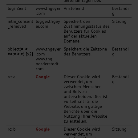
Seitenanfragen bei.
loginSent
www.thgeyer
Anstehend
Beständi
.com
g
mtm_consent
logger.thgey
Speichert den
Sitzung
_removed
er.com
Zustimmungsstatus des
Benutzers für Cookies
auf der aktuellen
Domäne.
object(#-#-
www.thgeyer
Speichert die Zeitzone
Beständi
##:#:#.#) [x2]
.com
des Benutzers.
g
www.thg-
norderstedt.
com
rc::a
Google
Dieser Cookie wird
Beständi
verwendet, um
g
zwischen Menschen
und Bots zu
unterscheiden. Dies ist
vorteilhaft für die
Website, um gültige
Berichte über die
Nutzung Ihrer Website
zu erstellen.
rc::b
Google
Dieser Cookie wird
Sitzung
verwendet, um