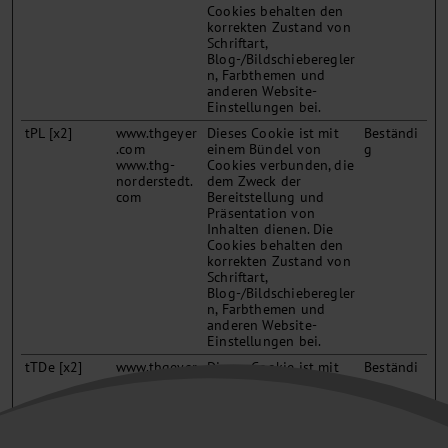
Cookies behalten den
korrekten Zustand von
Schriftart,
Blog-/Bildschieberegler
n, Farbthemen und
anderen Website-
Einstellungen bei.
tPL [x2]
www.thgeyer
Dieses Cookie ist mit
Beständi
.com
einem Bündel von
g
www.thg-
Cookies verbunden, die
norderstedt.
dem Zweck der
com
Bereitstellung und
Präsentation von
Inhalten dienen. Die
Cookies behalten den
korrekten Zustand von
Schriftart,
Blog-/Bildschieberegler
n, Farbthemen und
anderen Website-
Einstellungen bei.
tTDe [x2]
www.thgeyer
Dieses Cookie ist mit
Beständi
.com
einem Bündel von
g
www.thg-
Cookies verbunden, die
norderstedt.
dem Zweck der
com
Bereitstellung und
Präsentation von