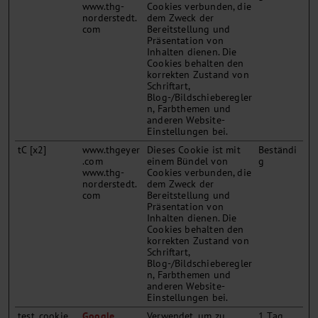
www.thg-
Cookies verbunden, die
norderstedt.
dem Zweck der
com
Bereitstellung und
Präsentation von
Inhalten dienen. Die
Cookies behalten den
korrekten Zustand von
Schriftart,
Blog-/Bildschieberegler
n, Farbthemen und
anderen Website-
Einstellungen bei.
tC [x2]
www.thgeyer
Dieses Cookie ist mit
Beständi
.com
einem Bündel von
g
www.thg-
Cookies verbunden, die
norderstedt.
dem Zweck der
com
Bereitstellung und
Präsentation von
Inhalten dienen. Die
Cookies behalten den
korrekten Zustand von
Schriftart,
Blog-/Bildschieberegler
n, Farbthemen und
anderen Website-
Einstellungen bei.
test_cookie
Google
Verwendet, um zu
1 Tag