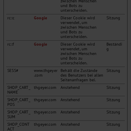
zwischen Menschen
und Bots zu
unterscheiden.
rc::c
Google
Dieser Cookie wird
Sitzung
verwendet, um
zwischen Menschen
und Bots zu
unterscheiden.
rc::f
Google
Dieser Cookie wird
Beständi
verwendet, um
g
zwischen Menschen
und Bots zu
unterscheiden.
SESS#
www.thgeyer
Behält die Zustände
Sitzung
.com
des Benutzers bei allen
Seitenanfragen bei.
SHOP_CART_
thgeyer.com
Anstehend
Sitzung
NAME
SHOP_CART_
thgeyer.com
Anstehend
Sitzung
POS
SHOP_CART_
thgeyer.com
Anstehend
Sitzung
SUM
SHOP_CONT
thgeyer.com
Anstehend
Sitzung
ACT