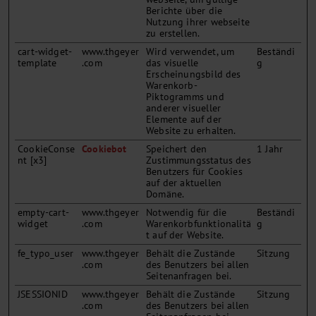
Berichte über die
Nutzung ihrer webseite
zu erstellen.
cart-widget-
www.thgeyer
Wird verwendet, um
Beständi
template
.com
das visuelle
g
Erscheinungsbild des
Warenkorb-
Piktogramms und
anderer visueller
Elemente auf der
Website zu erhalten.
CookieConse
Cookiebot
Speichert den
1 Jahr
nt [x3]
Zustimmungsstatus des
Benutzers für Cookies
auf der aktuellen
Domäne.
empty-cart-
www.thgeyer
Notwendig für die
Beständi
widget
.com
Warenkorbfunktionalitä
g
t auf der Website.
fe_typo_user
www.thgeyer
Behält die Zustände
Sitzung
.com
des Benutzers bei allen
Seitenanfragen bei.
JSESSIONID
www.thgeyer
Behält die Zustände
Sitzung
.com
des Benutzers bei allen