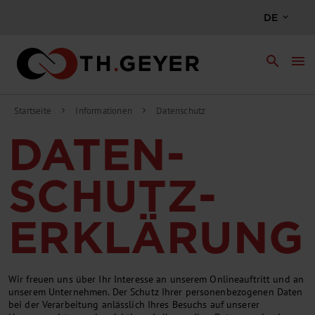
DE
search
menu
Startseite
Informationen
Datenschutz
chevron_right
chevron_right
DATEN­
SCHUTZ­
ERKLÄRUNG
Wir freuen uns über Ihr Interesse an unserem Onlineauftritt und an
unserem Unternehmen. Der Schutz Ihrer personen­bezogenen Daten
bei der Verar­beitung anlässlich Ihres Besuchs auf unserer