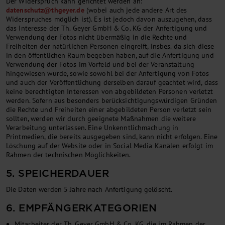
Der Widerspruch kann gerichtet werden an:
datenschutz
@
thgeyer.de
(wobei auch jede andere Art des
Widerspruches möglich ist). Es ist jedoch davon auszugehen, dass
das Interesse der Th. Geyer GmbH & Co. KG der Anfertigung und
Verwendung der Fotos nicht übermäßig in die Rechte und
Freiheiten der natürlichen Personen eingreift, insbes. da sich diese
in den öffentlichen Raum begeben haben, auf die Anfertigung und
Verwendung der Fotos im Vorfeld und bei der Veranstaltung
hingewiesen wurde, sowie sowohl bei der Anfertigung von Fotos
und auch der Veröffentlichung derselben darauf geachtet wird, dass
keine berechtigten Interessen von abgebildeten Personen verletzt
werden. Sofern aus besonders berücksichtigungswürdigen Gründen
die Rechte und Freiheiten einer abgebildeten Person verletzt sein
sollten, werden wir durch geeignete Maßnahmen die weitere
Verarbeitung unterlassen. Eine Unkenntlichmachung in
Printmedien, die bereits ausgegeben sind, kann nicht erfolgen. Eine
Löschung auf der Website oder in Social Media Kanälen erfolgt im
Rahmen der technischen Möglichkeiten.
5. SPEICHERDAUER
Die Daten werden 5 Jahre nach Anfertigung gelöscht.
6. EMPFÄNGERKATEGORIEN
Mitarbeiter der Th. Geyer GmbH & Co. KG, die im Rahmen der