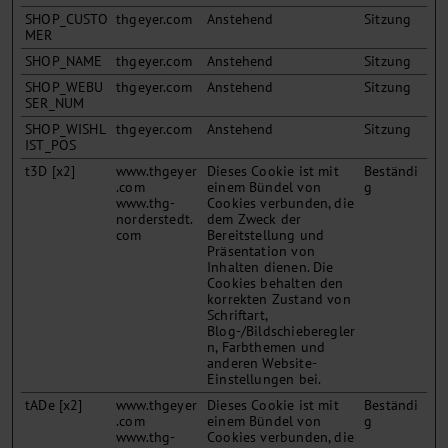
SHOP_CUSTO
thgeyer.com
Anstehend
Sitzung
MER
SHOP_NAME
thgeyer.com
Anstehend
Sitzung
SHOP_WEBU
thgeyer.com
Anstehend
Sitzung
SER_NUM
SHOP_WISHL
thgeyer.com
Anstehend
Sitzung
IST_POS
t3D [x2]
www.thgeyer
Dieses Cookie ist mit
Beständi
.com
einem Bündel von
g
www.thg-
Cookies verbunden, die
norderstedt.
dem Zweck der
com
Bereitstellung und
Präsentation von
Inhalten dienen. Die
Cookies behalten den
korrekten Zustand von
Schriftart,
Blog-/Bildschieberegler
n, Farbthemen und
anderen Website-
Einstellungen bei.
tADe [x2]
www.thgeyer
Dieses Cookie ist mit
Beständi
.com
einem Bündel von
g
www.thg-
Cookies verbunden, die