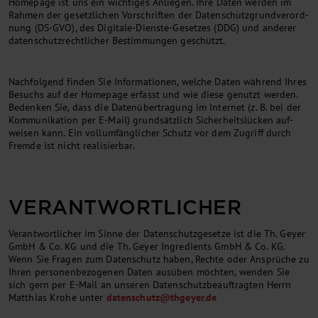
Homepage ist uns ein wichtiges Anliegen. Ihre Daten werden im
Rahmen der gesetz­lichen Vor­schrif­ten der Daten­schutz­grund­verord­
nung (DS-GVO), des Digitale-Dienste-Gesetzes (DDG) und anderer
daten­schutz­rechtli­cher Be­stim­mungen geschützt.
Nachfolgend finden Sie Informationen, welche Daten während Ihres
Besuchs auf der Homepage erfasst und wie diese genutzt werden.
Bedenken Sie, dass die Daten­über­tragung im Internet (z. B. bei der
Kommunikation per E-Mail) grund­sätz­lich Sicher­heitslücken auf­
weisen kann. Ein vollumfänglicher Schutz vor dem Zugriff durch
Fremde ist nicht realisierbar.
VERANTWORTLICHER
Verantwortlicher im Sinne der Datenschutzgesetze ist die Th. Geyer
GmbH & Co. KG und die Th. Geyer Ingredients GmbH & Co. KG.
Wenn Sie Fragen zum Datenschutz haben, Rechte oder Ansprüche zu
Ihren personenbezogenen Daten ausüben möchten, wenden Sie
sich gern per E-Mail an unseren Datenschutzbeauftragten Herrn
Matthias Krohe unter
datenschutz
@
thgeyer.de