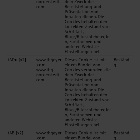
norderstedt.
dem Zweck der
com
Bereitstellung und
Präsentation von
Inhalten dienen. Die
Cookies behalten den
korrekten Zustand von
Schriftart,
Blog-/Bildschieberegler
n, Farbthemen und
anderen Website-
Einstellungen bei.
tADu [x2]
www.thgeyer
Dieses Cookie ist mit
Beständi
.com
einem Bündel von
g
www.thg-
Cookies verbunden, die
norderstedt.
dem Zweck der
com
Bereitstellung und
Präsentation von
Inhalten dienen. Die
Cookies behalten den
korrekten Zustand von
Schriftart,
Blog-/Bildschieberegler
n, Farbthemen und
anderen Website-
Einstellungen bei.
tAE [x2]
www.thgeyer
Dieses Cookie ist mit
Beständi
.com
einem Bündel von
g