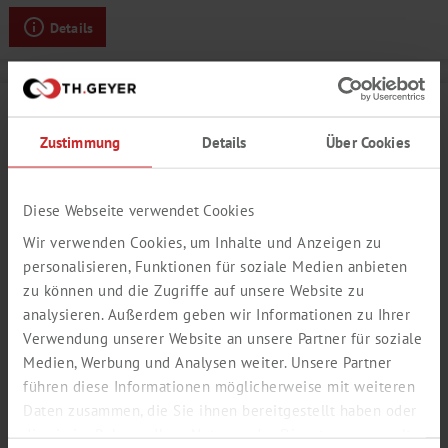
Details
Zustimmung
Details
Über Cookies
Diese Webseite verwendet Cookies
Wir verwenden Cookies, um Inhalte und Anzeigen zu
personalisieren, Funktionen für soziale Medien anbieten
zu können und die Zugriffe auf unsere Website zu
analysieren. Außerdem geben wir Informationen zu Ihrer
Verwendung unserer Website an unsere Partner für soziale
ERDBEER AROMA TYP WILD
Medien, Werbung und Analysen weiter. Unsere Partner
führen diese Informationen möglicherweise mit weiteren
grün, Walderdbeere, blumig
Daten zusammen, die Sie ihnen bereitgestellt haben oder
Produktnummer:
SY648647
die sie im Rahmen Ihrer Nutzung der Dienste gesammelt