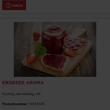
Details
ERDBEER AROMA
fruchtig, marmeladig, reif
Produktnummer:
SY653305