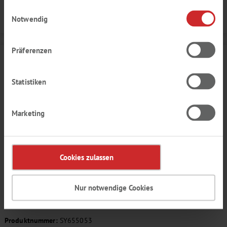
haben.
Einwilligungsauswahl
Details
Notwendig
Präferenzen
Statistiken
Marketing
Cookies zulassen
EVOSPRAY™ ERDBEER AROMA
Nur notwendige Cookies
süß, Gartenfrucht, reif, cremig
Produktnummer:
SY655053