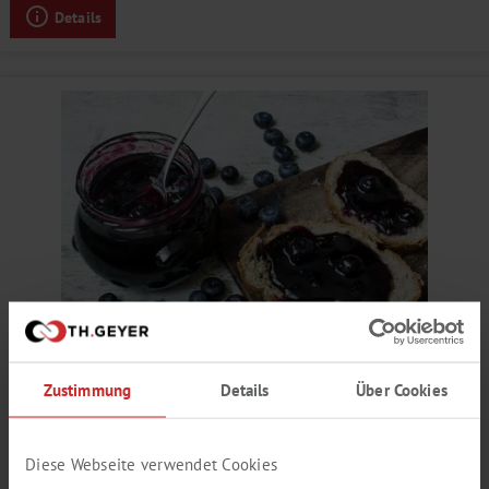
Details
HEIDELBEER AROMA
Zustimmung
Details
Über Cookies
fruchtig, schwefelig, marmeladig, Minze
Produktnummer:
SY211448
Diese Webseite verwendet Cookies