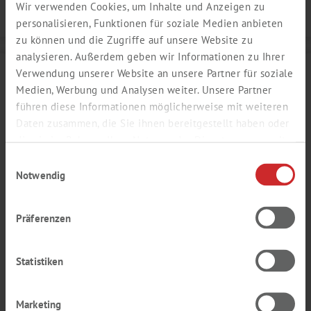
Wir verwenden Cookies, um Inhalte und Anzeigen zu
Details
personalisieren, Funktionen für soziale Medien anbieten
zu können und die Zugriffe auf unsere Website zu
analysieren. Außerdem geben wir Informationen zu Ihrer
Verwendung unserer Website an unsere Partner für soziale
Medien, Werbung und Analysen weiter. Unsere Partner
führen diese Informationen möglicherweise mit weiteren
Daten zusammen, die Sie ihnen bereitgestellt haben oder
die sie im Rahmen Ihrer Nutzung der Dienste gesammelt
haben.
Einwilligungsauswahl
Notwendig
Präferenzen
HEIDELBEER AROMA
Statistiken
frisch, reif, erdige Note
Produktnummer:
SY221106
Marketing