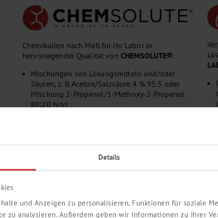
r
Ve
Chemikalien nach Maß für Ihr Labor in
Lö
hervorragender Qualität von
CHEMSOLUTE®
:
LA
Mischungen von Lösungsmitteln und/oder
Säuren, z. B. Aceton/Salzsäure 4 % 95:5 oder
Mischung 2-Propanol/1-Methoxy-2-Propanol
80:20 (v/v)
,
Spezielle volumetrische Lösungen, z. B.
r
Silbernitratlösung 0,1 mol/l in 2-Propanol
Abfüllung in Gebinde nach Kundenwunsch, z. B.
nen
in Kanister mit DIN61-Gewinde oder in Fässer
hen
mit Entnahmesystem
Details
der
kies
halte und Anzeigen zu personalisieren, Funktionen für soziale 
ite zu analysieren. Außerdem geben wir Informationen zu Ihrer V