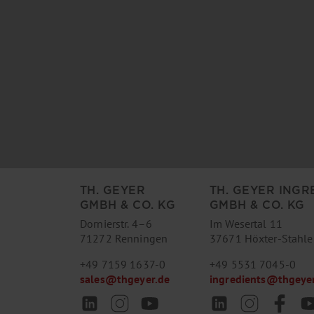
TH. GEYER
TH. GEYER INGR
GMBH & CO. KG
GMBH & CO. KG
Dornierstr. 4–6
Im Wesertal 11
71272 Renningen
37671 Höxter-Stahle
+49 7159 1637-0
+49 5531 7045-0
sales
@
thgeyer.de
ingredients
@
thgeye