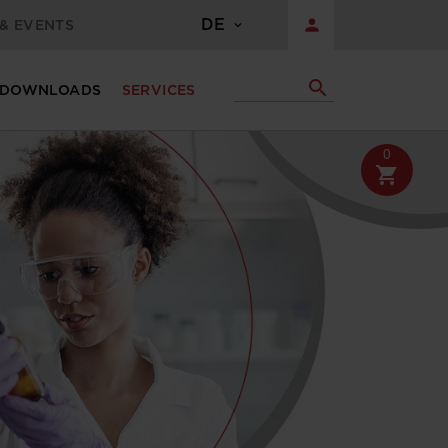
DE
person
& EVENTS
search
DOWNLOADS
SERVICES
0
shopping_cart