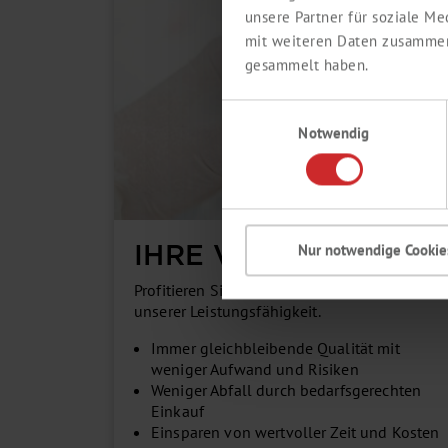
unsere Partner für soziale M
mit weiteren Daten zusammen,
gesammelt haben.
Einwilligungsauswahl
Notwendig
IHRE VORTEILE
Nur notwendige Cookie
Profitieren Sie von unserer Expertise und
unserer Leistungsfähigkeit.
Immer gleichbleibende Qualität mit
weniger Aufwand und Risiken
Weniger Abfall durch bedarfsgerechten
Einkauf
Einsparen von wertvoller Zeit und Kosten