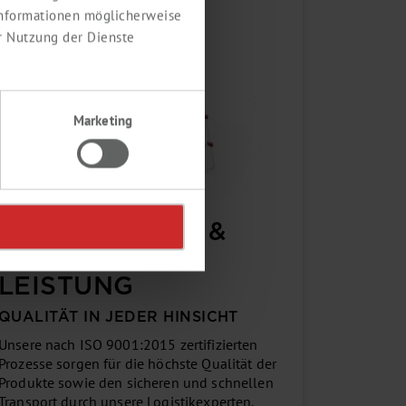
 Informationen möglicherweise
r Nutzung der Dienste
Marketing
ZERTIFIZIERTE &
ERSTKLASSIGE
LEISTUNG
QUALITÄT IN JEDER HINSICHT
Unsere nach ISO 9001:2015 zertifizierten
Prozesse sorgen für die höchste Qualität der
Produkte sowie den sicheren und schnellen
Transport durch unsere Logistikexperten.