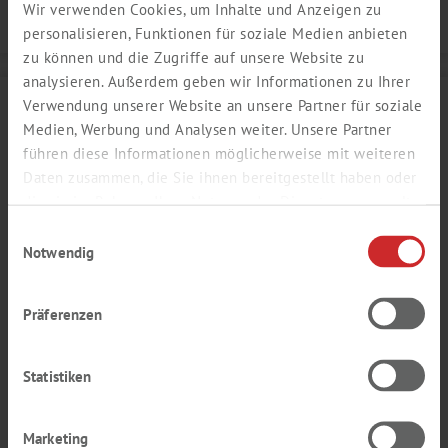
Wir verwenden Cookies, um Inhalte und Anzeigen zu
Details
personalisieren, Funktionen für soziale Medien anbieten
zu können und die Zugriffe auf unsere Website zu
analysieren. Außerdem geben wir Informationen zu Ihrer
Verwendung unserer Website an unsere Partner für soziale
Medien, Werbung und Analysen weiter. Unsere Partner
führen diese Informationen möglicherweise mit weiteren
Daten zusammen, die Sie ihnen bereitgestellt haben oder
die sie im Rahmen Ihrer Nutzung der Dienste gesammelt
haben.
Einwilligungsauswahl
Notwendig
Präferenzen
EVOSPRAY™ BIRNEN AROMA
Statistiken
reif, fruchtig, saftig, blumig
Produktnummer:
SY653474
Marketing