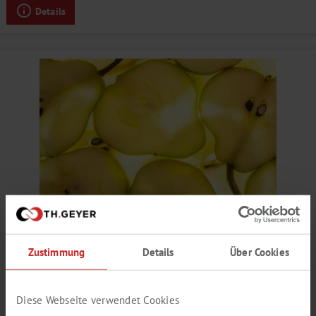
Details
BIRNEN AROMA
Zustimmung
Details
Über Cookies
fruchtig, Schalennote, frisch, reif
Produktnummer:
SY652586
Diese Webseite verwendet Cookies