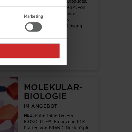
Neu im Sortiment
: BIOSOLUTE® Dipslides.
Im Angebot: Petrifilm® von Neogen®, von
LABSOLUTE® Petrifilm-Gestell sowie
Marketing
Schikanekolben, Wattestäbchen &
Abstrichtupfer, außerdem Ringer-Lösung
Tabletten von BIOSOLUTE®.
Mehr erfahren
MOLEKULAR-
BIOLOGIE
IM ANGEBOT
NEU:
Puffertabletten von
BIOSOLUTE®; Ergänzend PCR-
Platten von BRAND, NucleoSpin