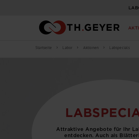
LAB
AKT
Startseite
Labor
Aktionen
Labspecials
chevron_right
chevron_right
chevron_right
LABSPECI
Attraktive Angebote für Ihr La
entdecken. Auch als Blätter