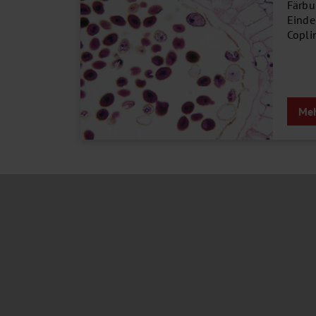
Färbu
Einde
Copli
Meh