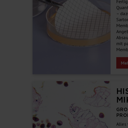
Ferti
Quant
– daz
Sarto
Membr
Angeb
Absau
mit p
Membr
Meh
HI
MI
GRO
RO
Alles