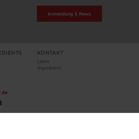
Anmeldung
E-News
EDIENTS
KONTAKT
Labor
Ingredients
r.de
© 2026 Th. Ge