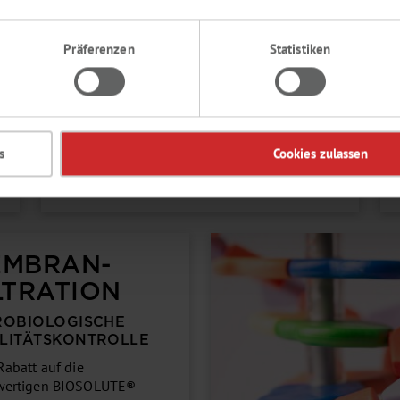
Entdecken Sie
unsere aktuellen Aktionen:
Der Eppendorf Dispenser Multipette® M4 mit
passenden Combitips® sowie die
Präferenzen
Statistiken
elektronischen Mehrkanal-Pipetten von
BRAND. Dazu Aktionspreise auf
LABSOLUTE®‑Pipettenspitzen, Vortexer und
Mini‑Zentrifugen von OHAUS und Heathrow
Scientific.
s
Cookies zulassen
Mehr erfahren
EMBRAN­
LTRATION
ROBIOLOGISCHE
LITÄTSKONTROLLE
Rabatt auf die
wertigen BIOSOLUTE®