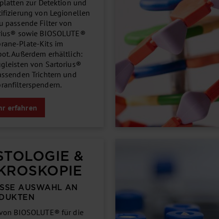
gplatten zur Detektion und
ifizierung von Legionellen
u passende Filter von
rius® sowie BIOSOLUTE®
ane-Plate-Kits im
ot. Außerdem erhältlich:
gleisten von Sartorius®
assenden Trichtern und
anfilterspendern.
r erfahren
STOLOGIE &
KROSKOPIE
SSE AUSWAHL AN P
DUKTEN
 von BIOSOLUTE® für die