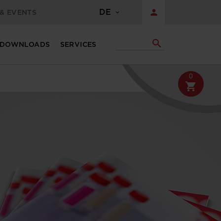
DE
person
& EVENTS
search
DOWNLOADS
SERVICES
0
shopping_cart