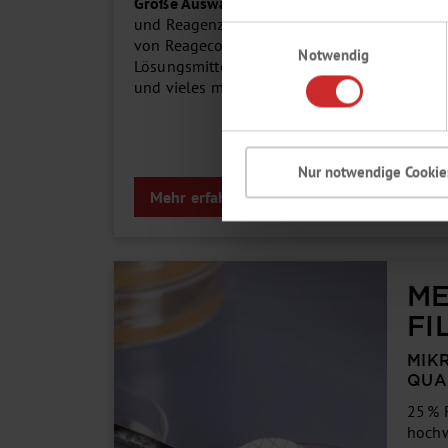
Große Auswahl:
HYDRANAL™ Komponenten
und Reagenzien, Standards gemäß Ph. Eur.
Einwilligungsauswahl
von Reagecon, Reagenzien und
Notwendig
Lösungsmittel von CARLO ERBA Reagents
und vieles mehr.
Nur notwendige Cookie
Mehr erfahren
M
FI
MIK
QUA
25 % 
hoch