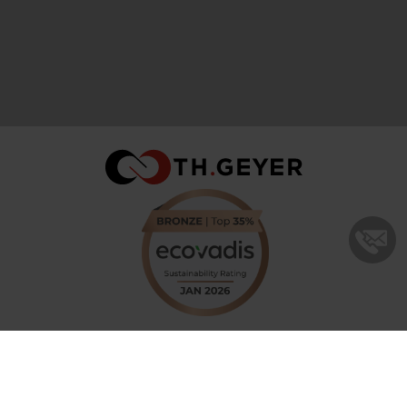
yer GmbH & Co. KG / Th. Geyer Ingredients GmbH & Co. KG