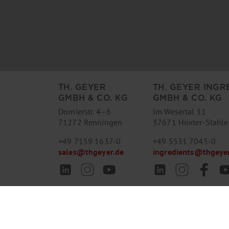
TH. GEYER
TH. GEYER INGR
GMBH & CO. KG
GMBH & CO. KG
Dornierstr. 4–6
Im Wesertal 11
71272 Renningen
37671 Höxter-Stahle
+49 7159 1637-0
+49 5531 7045-0
sales
@
thgeyer.de
ingredients
@
thgeye
Impressum
AGB
Datenschutz
FAQ