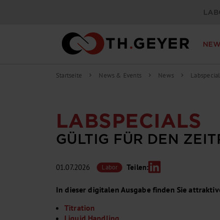
LAB
NEW
Startseite
News & Events
News
Labspecial
chevron_right
chevron_right
chevron_right
LABSPECIALS
GÜLTIG FÜR DEN ZEITR
01.07.2026
Teilen:
Labor
In dieser digitalen Ausgabe finden Sie attrakt
Titration
Liquid Handling