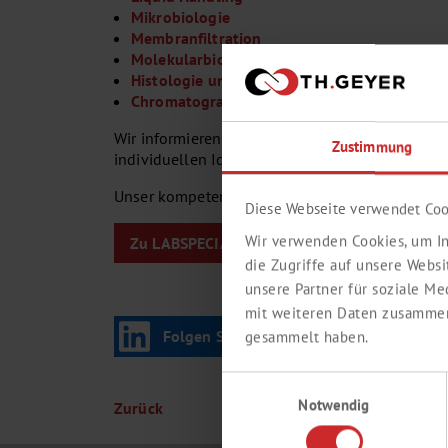
Mikrobiologie
Membranfiltration
Molekularbiologie
Histologie und Mikroskopie
Chromatographie
Wir informieren Sie gerne zu unserem aktuellen
Zustimmung
individuellen Ideen maßgeschneiderte Lösunge
Unser kompetentes Außendienst-Team ist in Ihre
Diese Webseite verwendet Coo
Wir verwenden Cookies, um In
Zu LABSPECIALS
die Zugriffe auf unsere Webs
unsere Partner für soziale M
mit weiteren Daten zusammen,
Folgen Sie uns auf LinkedIn
gesammelt haben.
Einwilligungsauswahl
Notwendig
Zurück