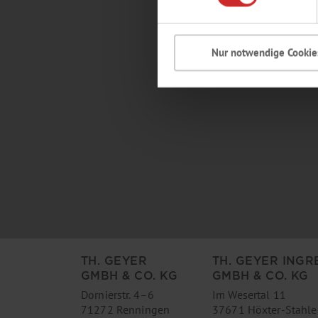
Nur notwendige Cookie
TH. GEYER
TH. GEYER INGR
GMBH & CO. KG
GMBH & CO. KG
Dornierstr. 4–6
Im Wesertal 11
71272 Renningen
37671 Höxter-Stahle