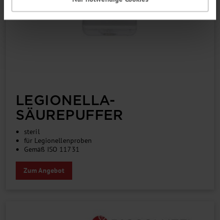
LEGIONELLA-
SÄUREPUFFER
steril
für Legionellenproben
Gemäß ISO 11731
Zum Angebot