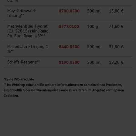
0,1 %**
May-Grünwald-
8780.0500
500 ml
15,80 €
Lösung**
Methylenblau-Hydrat
8777.0100
100 g
71,60 €
(C.I. 52015) rein, Reag.
Ph. Eur., Reag. USP**
Periodsäure Lösung 1
8440.0500
500 ml
31,80 €
%**
Schiffs-Reagenz**
8190.0500
500 ml
19,20 €
*Keine IVD-Produkte
** Im Webshop erhalten Sie weitere Informationen zu den einzelnen Produkten,
einschließlich der Gefahrenhinweise sowie zu weiteren im Angebot verfügbaren
Gebinden.