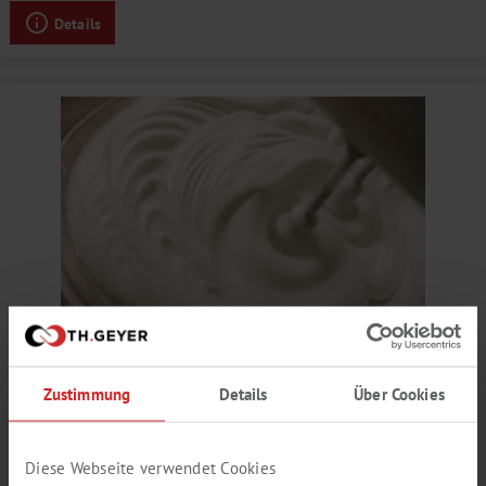
Details
SAHNE MILCH AROMA
Zustimmung
Details
Über Cookies
milchig, cremig, süß, Vanille
Produktnummer:
SY655136
Diese Webseite verwendet Cookies