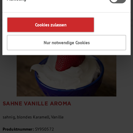
Details
Cookies zulassen
Nur notwendige Cookies
SAHNE VANILLE AROMA
sahnig, blondes Karamell, Vanille
Produktnummer:
SY950572