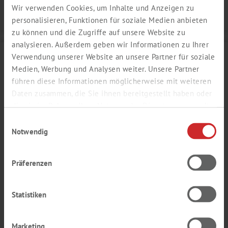
Wir verwenden Cookies, um Inhalte und Anzeigen zu
Details
personalisieren, Funktionen für soziale Medien anbieten
zu können und die Zugriffe auf unsere Website zu
analysieren. Außerdem geben wir Informationen zu Ihrer
Verwendung unserer Website an unsere Partner für soziale
Medien, Werbung und Analysen weiter. Unsere Partner
führen diese Informationen möglicherweise mit weiteren
Daten zusammen, die Sie ihnen bereitgestellt haben oder
die sie im Rahmen Ihrer Nutzung der Dienste gesammelt
haben.
Einwilligungsauswahl
Notwendig
Präferenzen
SAHNE MILCH AROMA
Statistiken
cremig, milchig, Vanille
Produktnummer:
SY655004
Marketing