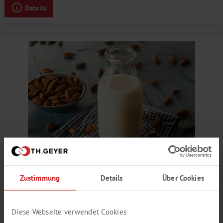
Details
MILCH AROMA
Zustimmung
Details
Über Cookies
fettig, laktonig, schwefelig
Produktnummer:
SY877262
Diese Webseite verwendet Cookies