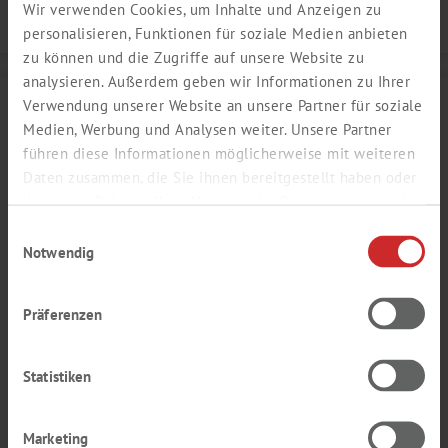
Wir verwenden Cookies, um Inhalte und Anzeigen zu
Details
personalisieren, Funktionen für soziale Medien anbieten
zu können und die Zugriffe auf unsere Website zu
analysieren. Außerdem geben wir Informationen zu Ihrer
Verwendung unserer Website an unsere Partner für soziale
Medien, Werbung und Analysen weiter. Unsere Partner
führen diese Informationen möglicherweise mit weiteren
Daten zusammen, die Sie ihnen bereitgestellt haben oder
die sie im Rahmen Ihrer Nutzung der Dienste gesammelt
haben.
Einwilligungsauswahl
Notwendig
Präferenzen
MILCH AROMA
Statistiken
sahnig, milchig, gekocht
Produktnummer:
SY913066
Marketing