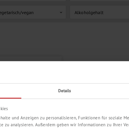
egetarisch/vegan
Alkoholgehalt
expand_more
Details
kies
halte und Anzeigen zu personalisieren, Funktionen für soziale 
ite zu analysieren. Außerdem geben wir Informationen zu Ihrer V