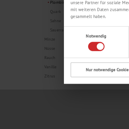
P
Plombir
unsere Partner für soziale M
mit weiteren Daten zusammen,
Quark
cre
gesammelt haben.
Sahne
Pro
Einwilligungsauswahl
Sauerrahm
Notwendig
Minze
expand_more
Nüsse
expand_more
Rauch
expand_more
Vanille
expand_more
Nur notwendige Cookie
Zitrus
expand_more