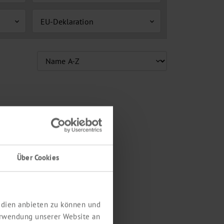
EU-Deklaration
expand_more
expand_more
Über Cookies
Medien anbieten zu können und
erwendung unserer Website an