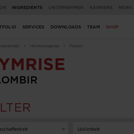
OR
INGREDIENTS
UNTERNEHMEN
KARRIERE
NEWS 
TFOLIO
SERVICES
DOWNLOADS
TEAM
SHOP
ebensmittel
Milcherzeugnisse
Plombir
chevron_right
chevron_right
YMRISE
LOMBIR
ILTER
eschaffenheit
Löslichkeit
expand_more