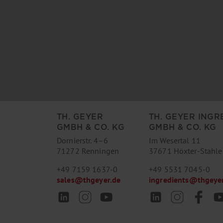
TH. GEYER
TH. GEYER INGR
GMBH & CO. KG
GMBH & CO. KG
Dornierstr. 4–6
Im Wesertal 11
71272 Renningen
37671 Höxter-Stahle
+49 7159 1637-0
+49 5531 7045-0
sales
@
thgeyer.de
ingredients
@
thgeye