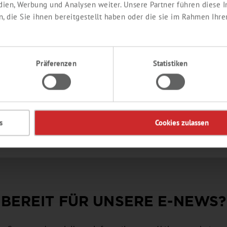
LOMBIR AROMA
edien, Werbung und Analysen weiter. Unsere Partner führen diese
 die Sie ihnen bereitgestellt haben oder die sie im Rahmen Ihre
mig, Vanille, Kondensmilch
duktnummer:
SY691718
Präferenzen
Statistiken
Details
s
Cookies zulassen
BEREIT FÜR UNSERE
E-NEWS
?