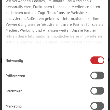
Wir verwenden Cookies, um Inhalte und Anzeigen zu
Details
personalisieren, Funktionen für soziale Medien anbieten
zu können und die Zugriffe auf unsere Website zu
analysieren. Außerdem geben wir Informationen zu Ihrer
Verwendung unserer Website an unsere Partner für soziale
Medien, Werbung und Analysen weiter. Unsere Partner
führen diese Informationen möglicherweise mit weiteren
Daten zusammen, die Sie ihnen bereitgestellt haben oder
die sie im Rahmen Ihrer Nutzung der Dienste gesammelt
haben.
Einwilligungsauswahl
BEREIT FÜR UNSERE
E-NEWS
?
Notwendig
Gerne senden wir Ihnen Informationen zu
Präferenzen
Aktionsangeboten oder Einladungen zu
Messen und Webinaren – ohne Verpflichtung,
aber lesenswert.
Statistiken
Anmeldung
E-News
Marketing