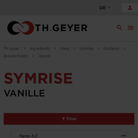
alt springen
person
DE
search
menu
Th.Geyer
Ingredients
Shop
Symrise
Getränke
chevron_right
chevron_right
chevron_right
chevron_right
chevron_right
Braune Noten
Vanille
chevron_right
SYMRISE
VANILLE
Filter
filter_alt