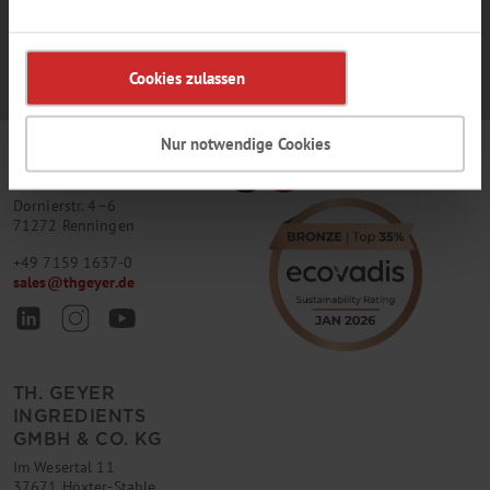
Cookies zulassen
Nur notwendige Cookies
TH. GEYER
GMBH & CO. KG
Dornierstr. 4–6
71272 Renningen
+49 7159 1637-0
sales
@
thgeyer.de
TH. GEYER
INGREDIENTS
GMBH & CO. KG
Im Wesertal 11
37671 Höxter-Stahle