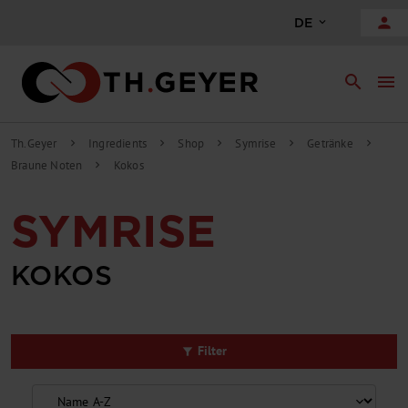
alt springen
person
DE
search
menu
Th.Geyer
Ingredients
Shop
Symrise
Getränke
chevron_right
chevron_right
chevron_right
chevron_right
chevron_right
Braune Noten
Kokos
chevron_right
SYMRISE
KOKOS
Filter
filter_alt