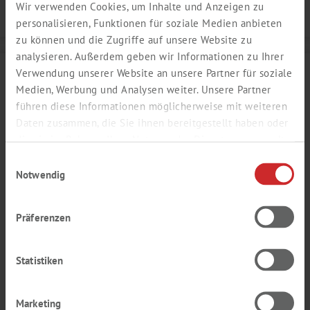
Wir verwenden Cookies, um Inhalte und Anzeigen zu
Details
personalisieren, Funktionen für soziale Medien anbieten
zu können und die Zugriffe auf unsere Website zu
analysieren. Außerdem geben wir Informationen zu Ihrer
Verwendung unserer Website an unsere Partner für soziale
Medien, Werbung und Analysen weiter. Unsere Partner
führen diese Informationen möglicherweise mit weiteren
Daten zusammen, die Sie ihnen bereitgestellt haben oder
die sie im Rahmen Ihrer Nutzung der Dienste gesammelt
haben.
Einwilligungsauswahl
Notwendig
Präferenzen
KOKOSRASPEL AUSZUG
Statistiken
Kokosnuss, Nuss, süß
Produktnummer:
SY307043
Marketing