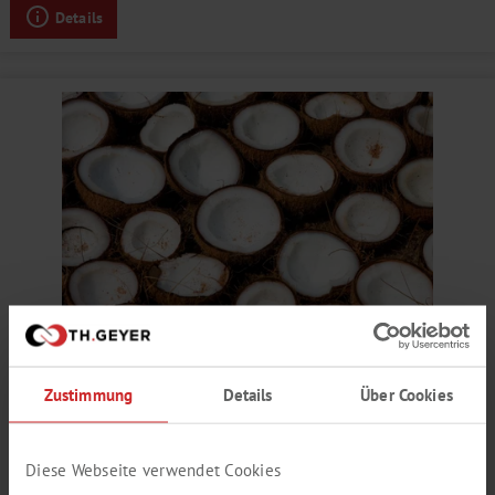
Details
KOKOSNUSS AROMA
Zustimmung
Details
Über Cookies
Kokosnuss, cremig, süß
Produktnummer:
SY321117
Diese Webseite verwendet Cookies