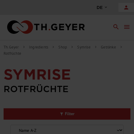
alt springen
person
DE
search
menu
Th.Geyer
Ingredients
Shop
Symrise
Getränke
chevron_right
chevron_right
chevron_right
chevron_right
chevron_right
Rotfrüchte
SYMRISE
ROTFRÜCHTE
Filter
filter_alt