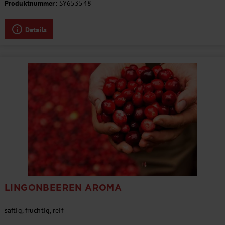
Produktnummer:
SY653548
Details
LINGONBEEREN AROMA
saftig, fruchtig, reif