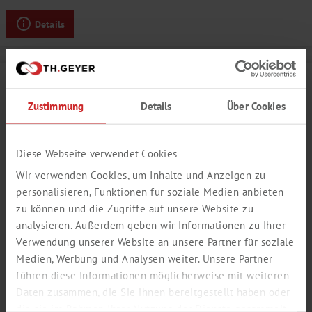
Details
Zustimmung
Details
Über Cookies
Diese Webseite verwendet Cookies
Wir verwenden Cookies, um Inhalte und Anzeigen zu
personalisieren, Funktionen für soziale Medien anbieten
zu können und die Zugriffe auf unsere Website zu
analysieren. Außerdem geben wir Informationen zu Ihrer
Verwendung unserer Website an unsere Partner für soziale
HEIDELBEER AROMA
Medien, Werbung und Analysen weiter. Unsere Partner
führen diese Informationen möglicherweise mit weiteren
authentisch, Beere
Daten zusammen, die Sie ihnen bereitgestellt haben oder
Produktnummer:
SY956721
die sie im Rahmen Ihrer Nutzung der Dienste gesammelt