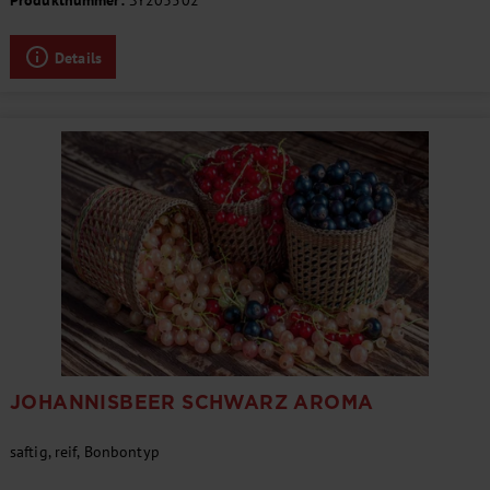
Produktnummer:
SY203502
Details
JOHANNISBEER SCHWARZ AROMA
saftig, reif, Bonbontyp