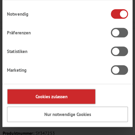
haben.
Einwilligungsauswahl
Details
Notwendig
Präferenzen
Statistiken
Marketing
Cookies zulassen
HIMBEER AROMA
Nur notwendige Cookies
saftig, reif, marmeladig
Produktnummer:
SY347253