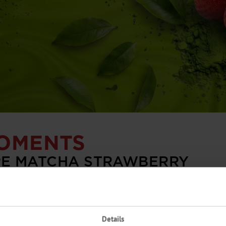
MOMENTS
PE MATCHA STRAWBERRY
rne funktionale Getränke
Nut
Details
Pr