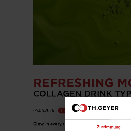
REFRESHING 
COLLAGEN DRINK TY
05.06.2026
Teilen:
Ingredients
Glow in every sip – ein Trendkonzept für mode
Zustimmung