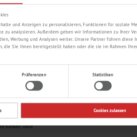
rawberry
präsentiert Th. Geyer Ingredients ein innovatives
as Genuss, Energie und Beauty in einem Produkt vereint.
kies
 wachsende Nachfrage nach
Wellness-orientierten
halte und Anzeigen zu personalisieren, Funktionen für soziale 
n einen echten Mehrwert für den Alltag liefern.
ite zu analysieren. Außerdem geben wir Informationen zu Ihrer V
Das
edien, Werbung und Analysen weiter. Unsere Partner führen diese
re
Th.
 die Sie ihnen bereitgestellt haben oder die sie im Rahmen Ihre
Pro
ile für Verbraucher:
Ko
tat für den modernen Beauty Trend
anfte, langanhaltende Energie
Wir
Präferenzen
Statistiken
 rundes Geschmackserlebnis
Für
tz
, der Funktionalität und Genuss harmonisch verbindet.
Pr
ge
un
:
s
Cookies zulassen
ht herben Twist