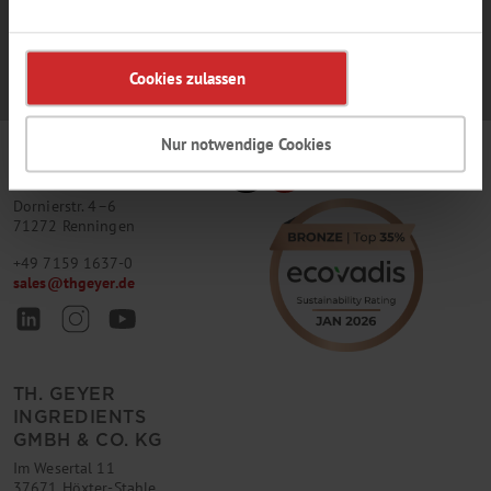
Cookies zulassen
Nur notwendige Cookies
TH. GEYER
GMBH & CO. KG
Dornierstr. 4–6
71272 Renningen
+49 7159 1637-0
sales
@
thgeyer.de
TH. GEYER
INGREDIENTS
GMBH & CO. KG
Im Wesertal 11
37671 Höxter-Stahle