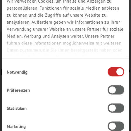
Wir verwenden Cookies, um Inhalte und Anzeigen zu
Details
personalisieren, Funktionen für soziale Medien anbieten
zu können und die Zugriffe auf unsere Website zu
analysieren. Außerdem geben wir Informationen zu Ihrer
Verwendung unserer Website an unsere Partner für soziale
Medien, Werbung und Analysen weiter. Unsere Partner
führen diese Informationen möglicherweise mit weiteren
Daten zusammen, die Sie ihnen bereitgestellt haben oder
die sie im Rahmen Ihrer Nutzung der Dienste gesammelt
haben.
Einwilligungsauswahl
BEREIT FÜR UNSERE
E-NEWS
?
Notwendig
Gerne senden wir Ihnen Informationen zu
Präferenzen
Aktionsangeboten oder Einladungen zu
Messen und Webinaren – ohne Verpflichtung,
aber lesenswert.
Statistiken
Anmeldung
E-News
Marketing