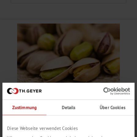
PISTAZIEN AROMA
Zustimmung
Details
Über Cookies
geröstet, nussig, fettig
Produktnummer:
SY373691
Diese Webseite verwendet Cookies