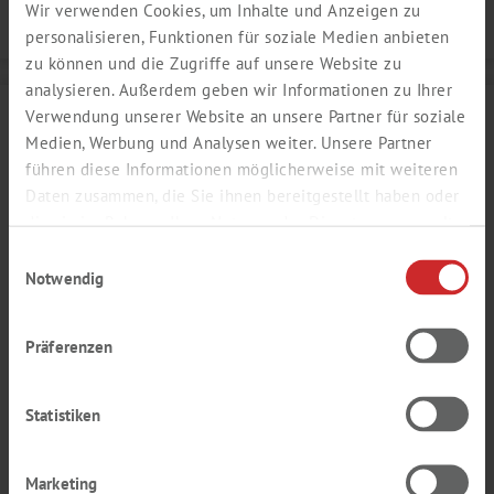
Wir verwenden Cookies, um Inhalte und Anzeigen zu
Details
personalisieren, Funktionen für soziale Medien anbieten
zu können und die Zugriffe auf unsere Website zu
analysieren. Außerdem geben wir Informationen zu Ihrer
Verwendung unserer Website an unsere Partner für soziale
Medien, Werbung und Analysen weiter. Unsere Partner
führen diese Informationen möglicherweise mit weiteren
Daten zusammen, die Sie ihnen bereitgestellt haben oder
die sie im Rahmen Ihrer Nutzung der Dienste gesammelt
haben.
Einwilligungsauswahl
Notwendig
Präferenzen
NUSS NOUGAT AROMA
Statistiken
geröstet, nussig, Nougat
Produktnummer:
SY619859
Marketing