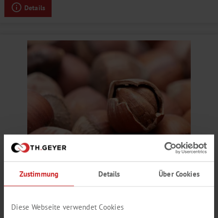
Details
HASELNUSS AROMA
Zustimmung
Details
Über Cookies
nussig, Karamell, Schalennote
Produktnummer:
SY653402
Diese Webseite verwendet Cookies