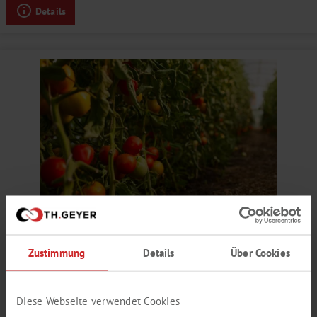
Details
TOMATEN AROMA TYP FRUCHTIG
Zustimmung
Details
Über Cookies
Tomate, saftig, unreif, grün
Produktnummer:
SY648371
Diese Webseite verwendet Cookies