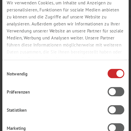
Wir verwenden Cookies, um Inhalte und Anzeigen zu
Details
personalisieren, Funktionen für soziale Medien anbieten
zu können und die Zugriffe auf unsere Website zu
analysieren. Außerdem geben wir Informationen zu Ihrer
Verwendung unserer Website an unsere Partner für soziale
Medien, Werbung und Analysen weiter. Unsere Partner
führen diese Informationen möglicherweise mit weiteren
Daten zusammen, die Sie ihnen bereitgestellt haben oder
die sie im Rahmen Ihrer Nutzung der Dienste gesammelt
haben.
Einwilligungsauswahl
Notwendig
Präferenzen
TOMATEN AROMA TYP SAUER
Statistiken
sauer, Tomate, fruchtig
Produktnummer:
SY118902
Marketing