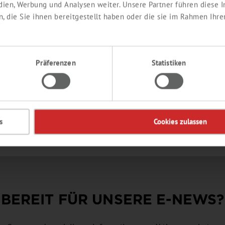
PARGEL AROMA
edien, Werbung und Analysen weiter. Unsere Partner führen diese
 die Sie ihnen bereitgestellt haben oder die sie im Rahmen Ihre
gel, gekocht, buttrig, nussig
duktnummer:
SY373550
Präferenzen
Statistiken
Details
s
Cookies zulassen
BEREIT FÜR UNSERE
E-NEWS
?