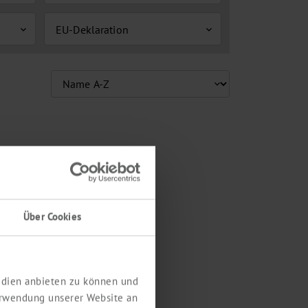
EU-Deklaration
expand_more
expand_more
Über Cookies
Medien anbieten zu können und
erwendung unserer Website an