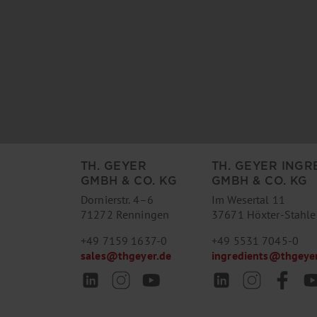
TH. GEYER
TH. GEYER INGR
GMBH & CO. KG
GMBH & CO. KG
Dornierstr. 4–6
Im Wesertal 11
71272 Renningen
37671 Höxter-Stahle
+49 7159 1637-0
+49 5531 7045-0
sales
@
thgeyer.de
ingredients
@
thgeye