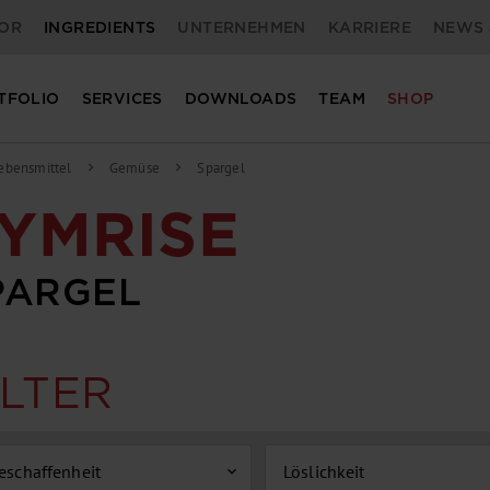
OR
INGREDIENTS
UNTERNEHMEN
KARRIERE
NEWS 
TFOLIO
SERVICES
DOWNLOADS
TEAM
SHOP
ebensmittel
Gemüse
Spargel
chevron_right
chevron_right
YMRISE
PARGEL
ILTER
eschaffenheit
Löslichkeit
expand_more