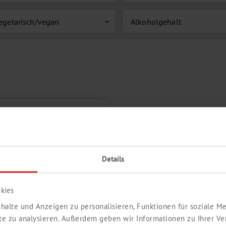
egetarisch/vegan
Alkoholgehalt
expand_more
Details
kies
halte und Anzeigen zu personalisieren, Funktionen für soziale 
ite zu analysieren. Außerdem geben wir Informationen zu Ihrer V