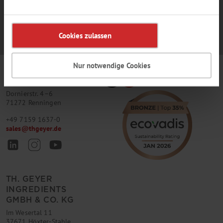
Cookies zulassen
Nur notwendige Cookies
TH. GEYER
GMBH & CO. KG
Dornierstr. 4–6
71272 Renningen
+49 7159 1637-0
sales
@
thgeyer.de
TH. GEYER
INGREDIENTS
GMBH & CO. KG
Im Wesertal 11
37671 Höxter-Stahle