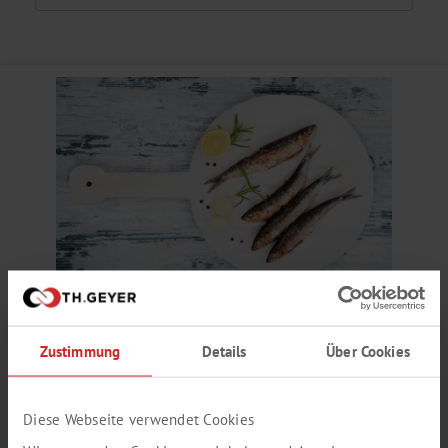
SARDELLEN AROMA
Zustimmung
Details
Über Cookies
fettig, fischig, salzig
Produktnummer:
SY187981
Diese Webseite verwendet Cookies