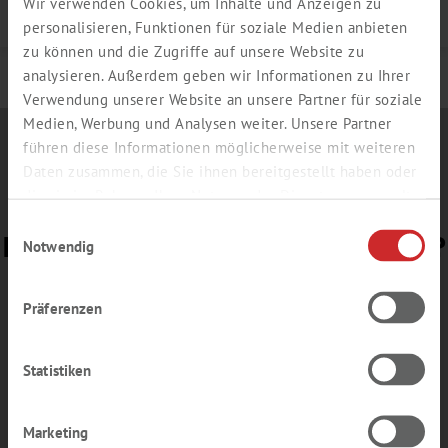
Wir verwenden Cookies, um Inhalte und Anzeigen zu
Details
personalisieren, Funktionen für soziale Medien anbieten
zu können und die Zugriffe auf unsere Website zu
analysieren. Außerdem geben wir Informationen zu Ihrer
Verwendung unserer Website an unsere Partner für soziale
Medien, Werbung und Analysen weiter. Unsere Partner
führen diese Informationen möglicherweise mit weiteren
Daten zusammen, die Sie ihnen bereitgestellt haben oder
die sie im Rahmen Ihrer Nutzung der Dienste gesammelt
haben.
Einwilligungsauswahl
BEREIT FÜR UNSERE
E-NEWS
?
Notwendig
Gerne senden wir Ihnen Informationen zu
Präferenzen
Aktionsangeboten oder Einladungen zu
Messen und Webinaren – ohne Verpflichtung,
aber lesenswert.
Statistiken
Anmeldung
E-News
Marketing