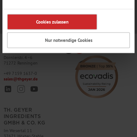
Cookies zulassen
Nur notwendige Cookies
TH. GEYER
GMBH & CO. KG
Dornierstr. 4–6
71272 Renningen
+49 7159 1637-0
sales
@
thgeyer.de
TH. GEYER
INGREDIENTS
GMBH & CO. KG
Im Wesertal 11
37671 Höxter-Stahle