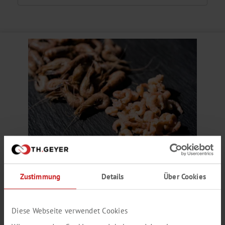
SCHALENTIER AROMA TYP KRABBE
Zustimmung
Details
Über Cookies
Garnele/ Schalentier, fischig, geschält, Bouillon-Typ, gekocht, scharf
Produktnummer:
SY239268
Diese Webseite verwendet Cookies