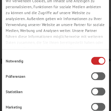
Wir verwenden Cookies, um Inhalte und Anzeigen zu
Details
personalisieren, Funktionen für soziale Medien anbieten
zu können und die Zugriffe auf unsere Website zu
analysieren. Außerdem geben wir Informationen zu Ihrer
Verwendung unserer Website an unsere Partner für soziale
Medien, Werbung und Analysen weiter. Unsere Partner
führen diese Informationen möglicherweise mit weiteren
Daten zusammen, die Sie ihnen bereitgestellt haben oder
die sie im Rahmen Ihrer Nutzung der Dienste gesammelt
haben.
Einwilligungsauswahl
BEREIT FÜR UNSERE
E-NEWS
?
Notwendig
Gerne senden wir Ihnen Informationen zu
Präferenzen
Aktionsangeboten oder Einladungen zu
Messen und Webinaren – ohne Verpflichtung,
aber lesenswert.
Statistiken
Anmeldung
E-News
Marketing