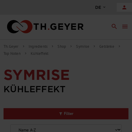
alt springen
person
DE
search
menu
Th.Geyer
Ingredients
Shop
Symrise
Getränke
chevron_right
chevron_right
chevron_right
chevron_right
chevron_right
Top Noten
Kühleffekt
chevron_right
SYMRISE
KÜHLEFFEKT
Filter
filter_alt