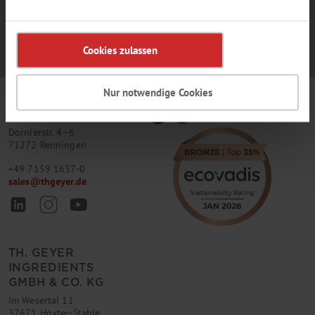
Cookies zulassen
Nur notwendige Cookies
TH. GEYER
GMBH & CO. KG
Dornierstr. 4–6
71272 Renningen
+49 7159 1637-0
sales
@
thgeyer.de
TH. GEYER
INGREDIENTS
GMBH & CO. KG
Im Wesertal 11
37671 Höxter-Stahle