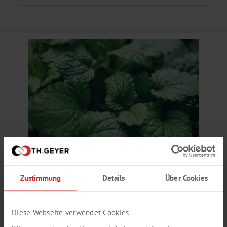
KÜHLEFFEKT AROMA
Zustimmung
Details
Über Cookies
kühlend, Menthol, frisch
Produktnummer:
SY351355
Diese Webseite verwendet Cookies