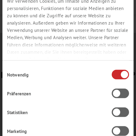
Wir verwenden Cookies, um Inhalte und Anzeigen zu
Details
personalisieren, Funktionen für soziale Medien anbieten
zu können und die Zugriffe auf unsere Website zu
analysieren. Außerdem geben wir Informationen zu Ihrer
Verwendung unserer Website an unsere Partner für soziale
Medien, Werbung und Analysen weiter. Unsere Partner
führen diese Informationen möglicherweise mit weiteren
Daten zusammen, die Sie ihnen bereitgestellt haben oder
die sie im Rahmen Ihrer Nutzung der Dienste gesammelt
haben.
Einwilligungsauswahl
BEREIT FÜR UNSERE
E-NEWS
?
Notwendig
Gerne senden wir Ihnen Informationen zu
Präferenzen
Aktionsangeboten oder Einladungen zu
Messen und Webinaren – ohne Verpflichtung,
aber lesenswert.
Statistiken
Anmeldung
E-News
Marketing