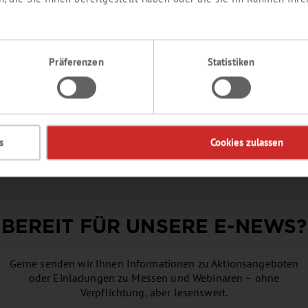
EREN MIX AROMA
 Frucht, reif, Bonbontyp
Präferenzen
Statistiken
duktnummer:
SY316179
Details
s
Cookies zulassen
BEREIT FÜR UNSERE
E-NEWS
?
Gerne senden wir Ihnen Informationen zu Aktionsangeboten
oder Einladungen zu Messen und Webinaren – ohne
Verpflichtung, aber lesenswert.