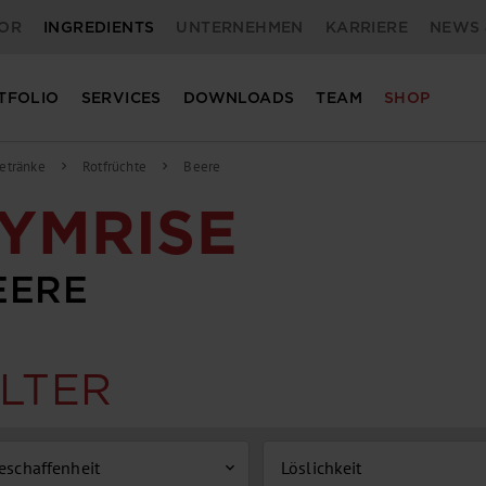
OR
INGREDIENTS
UNTERNEHMEN
KARRIERE
NEWS 
TFOLIO
SERVICES
DOWNLOADS
TEAM
SHOP
etränke
Rotfrüchte
Beere
chevron_right
chevron_right
YMRISE
EERE
ILTER
eschaffenheit
Löslichkeit
expand_more