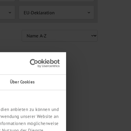
EU-Deklaration
expand_more
expand_more
Über Cookies
Medien anbieten zu können und
erwendung unserer Website an
 Informationen möglicherweise
r Nutzung der Dienste