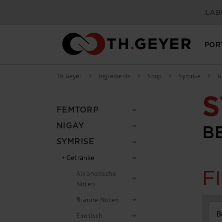
springen
Zur Hauptnavigation springen
LAB
POR
Th.Geyer
Ingredients
Shop
Symrise
G
chevron_right
chevron_right
chevron_right
chevron_right
S
FEMTORP
expand_more
NIGAY
expand_more
B
SYMRISE
expand_more
Getränke
expand_more
F
Alkoholische
expand_more
Noten
Braune Noten
expand_more
B
Exotisch
expand_more