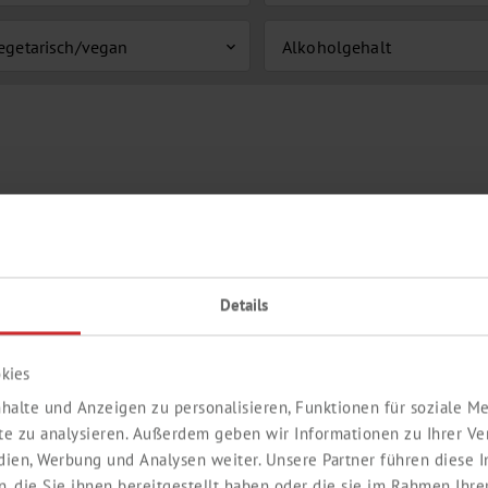
egetarisch/vegan
Alkoholgehalt
expand_more
Details
kies
halte und Anzeigen zu personalisieren, Funktionen für soziale 
ite zu analysieren. Außerdem geben wir Informationen zu Ihrer V
edien, Werbung und Analysen weiter. Unsere Partner führen diese
 die Sie ihnen bereitgestellt haben oder die sie im Rahmen Ihre