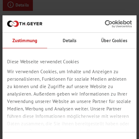
Details
Zustimmung
Details
Über Cookies
Diese Webseite verwendet Cookies
Wir verwenden Cookies, um Inhalte und Anzeigen zu
personalisieren, Funktionen für soziale Medien anbieten
zu können und die Zugriffe auf unsere Website zu
analysieren. Außerdem geben wir Informationen zu Ihrer
Verwendung unserer Website an unsere Partner für soziale
APFEL AROMA
Medien, Werbung und Analysen weiter. Unsere Partner
führen diese Informationen möglicherweise mit weiteren
rot, fruchtig, schalig
Daten zusammen, die Sie ihnen bereitgestellt haben oder
Produktnummer:
SY210307
die sie im Rahmen Ihrer Nutzung der Dienste gesammelt
haben.