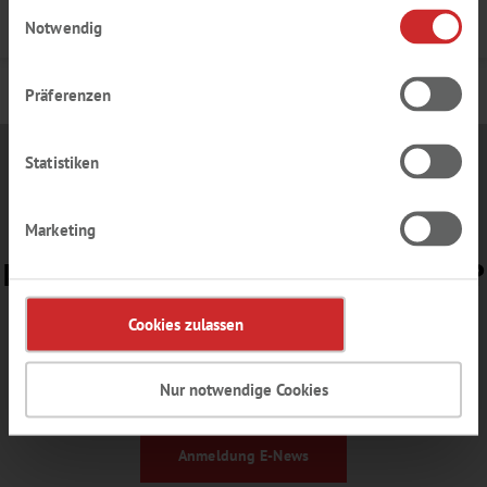
Einwilligungsauswahl
Details
Notwendig
Präferenzen
Statistiken
Marketing
BEREIT FÜR UNSERE
E-NEWS
?
Cookies zulassen
Gerne senden wir Ihnen Informationen zu
Aktionsangeboten oder Einladungen zu
Messen und Webinaren – ohne Verpflichtung,
Nur notwendige Cookies
aber lesenswert.
Anmeldung
E-News