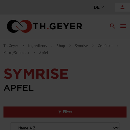
alt springen
person
DE
search
menu
Th.Geyer
Ingredients
Shop
Symrise
Getränke
chevron_right
chevron_right
chevron_right
chevron_right
chevron_right
Kern-/Steinobst
Apfel
chevron_right
SYMRISE
APFEL
Filter
filter_alt