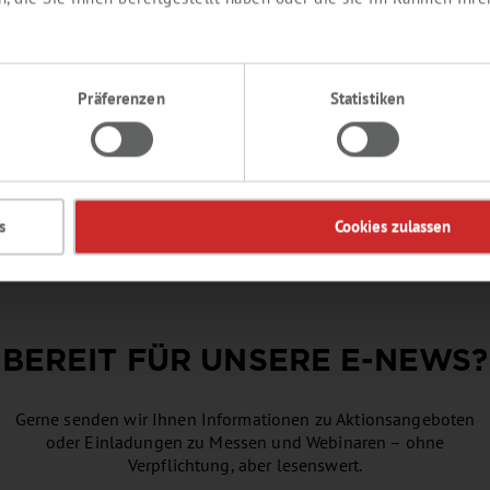
ASSIONSFRUCHT
PASSIONSFRUCH
ROMA
AROMA
ig, saftig, tropisch
authentisch, überreif, schwe
Bonbontyp
Präferenzen
Statistiken
duktnummer:
SY216072
Produktnummer:
SY87782
Details
Details
s
Cookies zulassen
BEREIT FÜR UNSERE
E-NEWS
?
Gerne senden wir Ihnen Informationen zu Aktionsangeboten
oder Einladungen zu Messen und Webinaren – ohne
Verpflichtung, aber lesenswert.