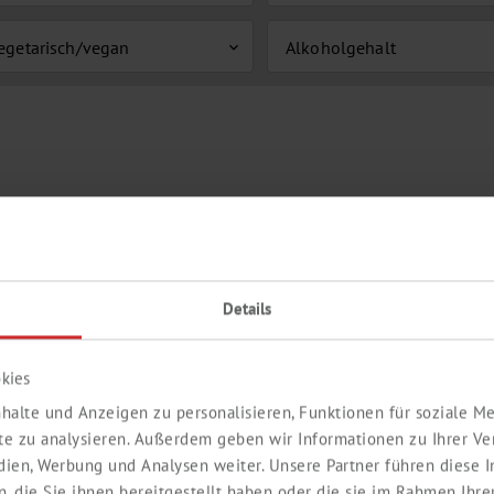
egetarisch/vegan
Alkoholgehalt
expand_more
Details
kies
halte und Anzeigen zu personalisieren, Funktionen für soziale 
ite zu analysieren. Außerdem geben wir Informationen zu Ihrer V
edien, Werbung und Analysen weiter. Unsere Partner führen diese
 die Sie ihnen bereitgestellt haben oder die sie im Rahmen Ihre