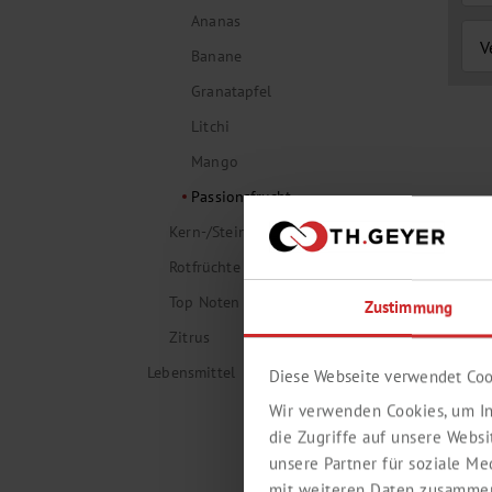
Ananas
V
Banane
Granatapfel
Litchi
Mango
Passionsfrucht
Kern-/Steinobst
expand_more
Rotfrüchte
expand_more
Top Noten
expand_more
Zustimmung
Zitrus
expand_more
Lebensmittel
expand_more
Diese Webseite verwendet Coo
Wir verwenden Cookies, um In
die Zugriffe auf unsere Webs
unsere Partner für soziale M
mit weiteren Daten zusammen,