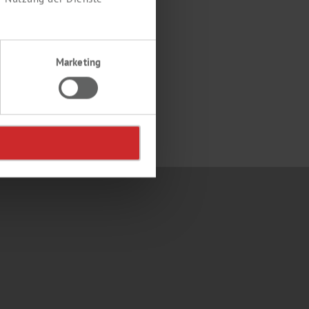
T
felig,
Marketing
6