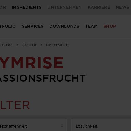
OR
INGREDIENTS
UNTERNEHMEN
KARRIERE
NEWS 
TFOLIO
SERVICES
DOWNLOADS
TEAM
SHOP
etränke
Exotisch
Passionsfrucht
chevron_right
chevron_right
YMRISE
ASSIONSFRUCHT
ILTER
eschaffenheit
Löslichkeit
expand_more