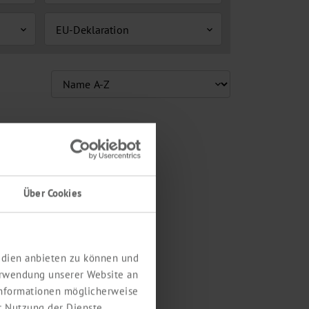
EU-Deklaration
expand_more
expand_more
Über Cookies
Medien anbieten zu können und
erwendung unserer Website an
 Informationen möglicherweise
r Nutzung der Dienste