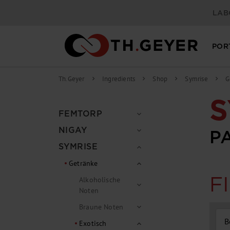
springen
Zur Hauptnavigation springen
LAB
POR
Th.Geyer
Ingredients
Shop
Symrise
G
chevron_right
chevron_right
chevron_right
chevron_right
S
FEMTORP
expand_more
NIGAY
expand_more
P
SYMRISE
expand_more
Getränke
expand_more
F
Alkoholische
expand_more
Noten
Braune Noten
expand_more
B
Exotisch
expand_more